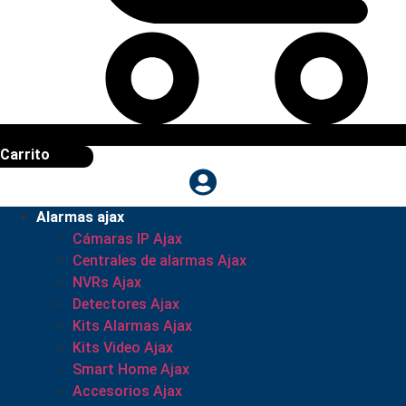
Carrito
Alarmas ajax
Cámaras IP Ajax
Centrales de alarmas Ajax
NVRs Ajax
Detectores Ajax
Kits Alarmas Ajax
Kits Video Ajax
Smart Home Ajax
Accesorios Ajax