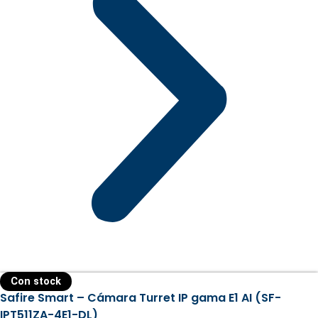
Con stock
Safire Smart – Cámara Turret IP gama E1 AI (SF-
IPT511ZA-4E1-DL)