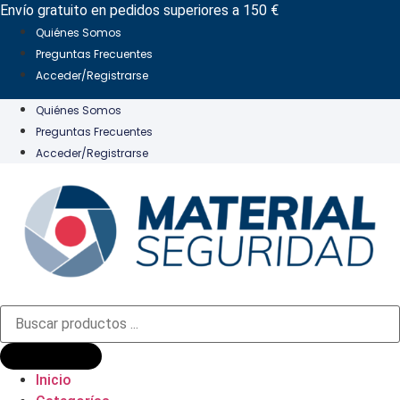
Ir
Envío gratuito en pedidos superiores a 150 €
al
Quiénes Somos
contenido
Preguntas Frecuentes
Acceder/Registrarse
Quiénes Somos
Preguntas Frecuentes
Acceder/Registrarse
Búsqueda
de
productos
Inicio