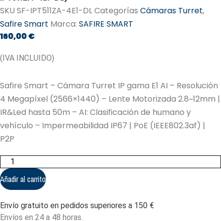
SKU
SF-IPT511ZA-4E1-DL
Categorías
Cámaras Turret
,
Safire Smart
Marca:
SAFIRE SMART
160,00
€
(IVA INCLUIDO)
Safire Smart – Cámara Turret IP gama E1 AI – Resolución
4 Megapíxel (2566×1440) – Lente Motorizada 2.8~12mm |
IR&Led hasta 50m – AI: Clasificación de humano y
vehículo – Impermeabilidad IP67 | PoE (IEEE802.3af) |
P2P
Safire
Smart
-
Añadir al carrito
Cámara
Turret
IP
Envío gratuito en pedidos superiores a 150 €
gama
E1
Envíos en 24 a 48 horas.