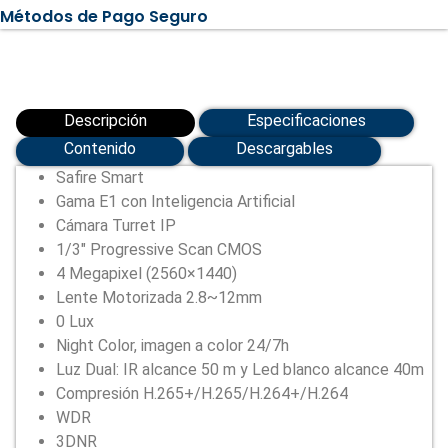
AI
Métodos de Pago Seguro
(SF-
IPT511ZA-
4E1-
DL)
cantidad
Descripción
Especificaciones
Contenido
Descargables
Safire Smart
Gama E1 con Inteligencia Artificial
Cámara Turret IP
1/3″ Progressive Scan CMOS
4 Megapixel (2560×1440)
Lente Motorizada 2.8~12mm
0 Lux
Night Color, imagen a color 24/7h
Luz Dual: IR alcance 50 m y Led blanco alcance 40m
Compresión H.265+/H.265/H.264+/H.264
WDR
3DNR