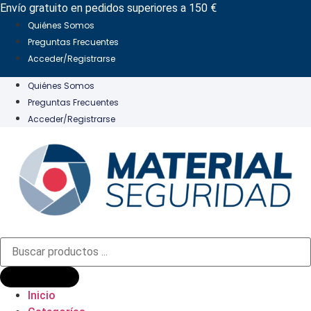
Ir
Envío gratuito en pedidos superiores a 150 €
al
Quiénes Somos
contenido
Preguntas Frecuentes
Acceder/Registrarse
Quiénes Somos
Preguntas Frecuentes
Acceder/Registrarse
Búsqueda
de
productos
Inicio