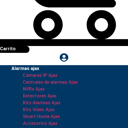
Carrito
Alarmas ajax
Cámaras IP Ajax
Centrales de alarmas Ajax
NVRs Ajax
Detectores Ajax
Kits Alarmas Ajax
Kits Video Ajax
Smart Home Ajax
Accesorios Ajax