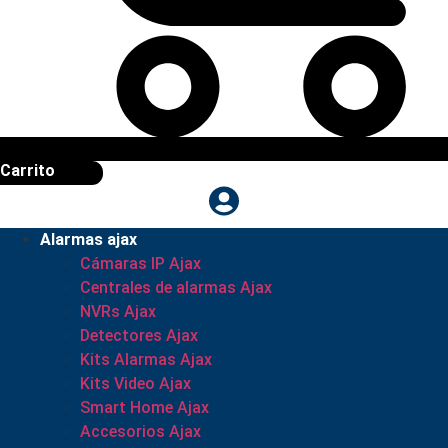
Carrito
Alarmas ajax
Cámaras IP Ajax
Centrales de alarmas Ajax
NVRs Ajax
Detectores Ajax
Kits Alarmas Ajax
Kits Video Ajax
Smart Home Ajax
Accesorios Ajax