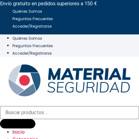
Ir
Envío gratuito en pedidos superiores a 150 €
al
Quiénes Somos
contenido
Preguntas Frecuentes
Acceder/Registrarse
Quiénes Somos
Preguntas Frecuentes
Acceder/Registrarse
Búsqueda
de
productos
Inicio