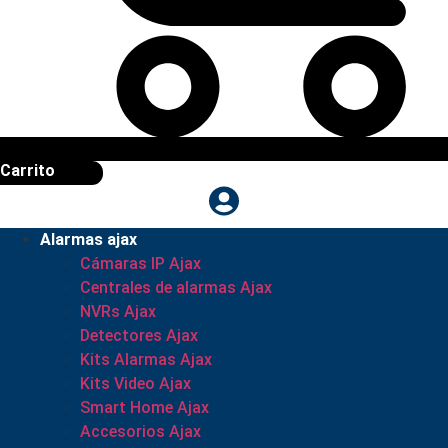
Carrito
Alarmas ajax
Cámaras IP Ajax
Centrales de alarmas Ajax
NVRs Ajax
Detectores Ajax
Kits Alarmas Ajax
Kits Video Ajax
Smart Home Ajax
Accesorios Ajax