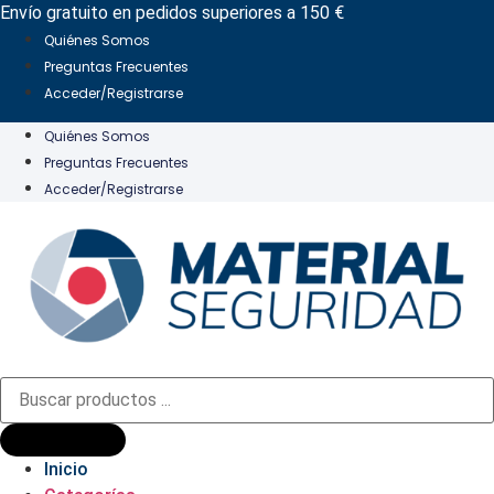
Ir
Envío gratuito en pedidos superiores a 150 €
al
Quiénes Somos
contenido
Preguntas Frecuentes
Acceder/Registrarse
Quiénes Somos
Preguntas Frecuentes
Acceder/Registrarse
Búsqueda
de
productos
Inicio