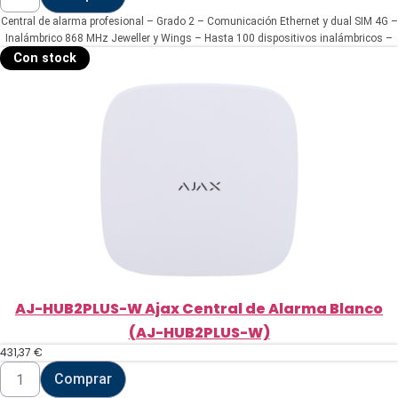
4G-
Central de alarma profesional – Grado 2 – Comunicación Ethernet y dual SIM 4G –
W
Ajax
Inalámbrico 868 MHz Jeweller y Wings – Hasta 100 dispositivos inalámbricos –
Central
Hasta 9 grupos de armado – App Móvil y Software PC (hasta 50 usuarios)
Con stock
de
Alarma
Blanco
(AJ-
HUB2-
4G-
W)
cantidad
AJ-HUB2PLUS-W Ajax Central de Alarma Blanco
(AJ-HUB2PLUS-W)
431,37
€
AJ-
Comprar
HUB2PLUS-
W