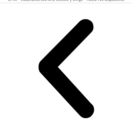
Central
de
inalámbricos – Hasta 9 grupos de armado – App Móvil y Software PC (hasta 50
Alarma
usuarios)
Negro
(AJ-
HUB2-
B)
cantidad