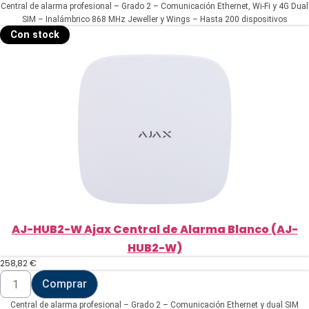
Central de alarma profesional – Grado 2 – Comunicación Ethernet, Wi-Fi y 4G Dual
Ajax
Central
SIM – Inalámbrico 868 MHz Jeweller y Wings – Hasta 200 dispositivos
de
inalámbricos – Hasta 25 grupos de armado – App Móvil y Software PC (hasta 200
Con stock
Alarma
…
Blanco
(AJ-
HUB2PLUS-
W)
cantidad
AJ-HUB2-W Ajax Central de Alarma Blanco (AJ-
HUB2-W)
258,82
€
AJ-
Comprar
HUB2-
W
Central de alarma profesional – Grado 2 – Comunicación Ethernet y dual SIM
Ajax