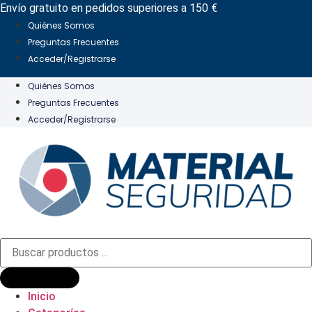
Ir
Envío gratuito en pedidos superiores a 150 €
al
Quiénes Somos
contenido
Preguntas Frecuentes
Acceder/Registrarse
Quiénes Somos
Preguntas Frecuentes
Acceder/Registrarse
Búsqueda
de
productos
Inicio