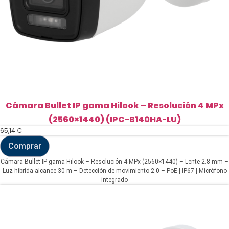
Cámara Bullet IP gama Hilook – Resolución 4 MPx
(2560×1440) (IPC-B140HA-LU)
65,14
€
Comprar
Cámara
Bullet
Cámara Bullet IP gama Hilook – Resolución 4 MPx (2560×1440) – Lente 2.8 mm –
IP
Luz híbrida alcance 30 m – Detección de movimiento 2.0 – PoE | IP67 | Micrófono
gama
integrado
Hilook
-
Resolución
4
MPx
(2560x1440)