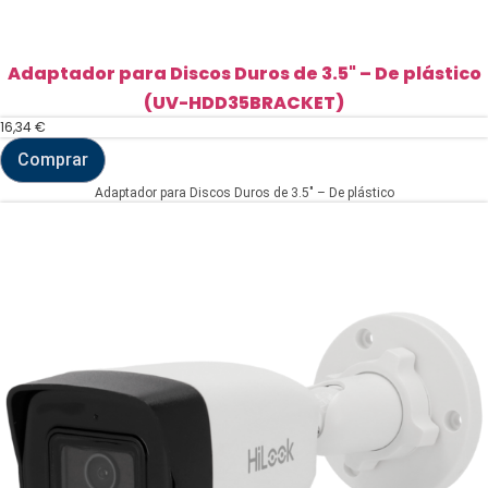
Adaptador para Discos Duros de 3.5" – De plástico
(UV-HDD35BRACKET)
16,34
€
Comprar
Adaptador
para
Adaptador para Discos Duros de 3.5" – De plástico
Discos
Duros
de
3.5"
-
De
plástico
(UV-
HDD35BRACKET)
cantidad