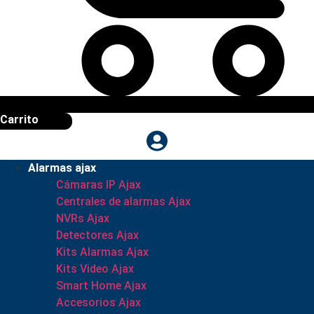
Carrito
Alarmas ajax
Cámaras IP Ajax
Centrales de alarmas Ajax
NVRs Ajax
Detectores Ajax
Kits Alarmas Ajax
Kits Video Ajax
Smart Home Ajax
Accesorios Ajax