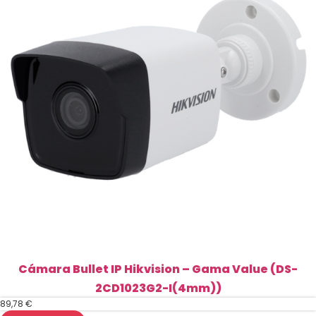
(IPC-
B140HA-
LU)
cantidad
Cámara Bullet IP Hikvision – Gama Value (DS-
2CD1023G2-I(4mm))
89,78
€