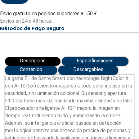
IP
gama
Envío gratuito en pedidos superiores a 150 €
E1
con
Envíos en 24 a 48 horas.
AI-
Métodos de Pago Seguro
ISP
-
Sensor
1/2.9"
gran
apertura
F1.0
Descripción
Especificaciones
Night
Color
Contenido
Descargables
X
La gama E1 de Safire Smart con tecnología NightColor X
(SF-
IPB080A-
con AI-ISP, ofreciendo imágenes a todo color incluso en la
4E1-
oscuridad, sin iluminación adicional. Su sensor y apertura
NIGHT)
cantidad
F1.0 capturan más luz, brindando máxima claridad y detalle.
El procesador inteligente AI-ISP mejora la imagen en
tiempo real, reduciendo ruido y aumentando la nitidez.
Además, su inteligencia artificial basada en detección
morfológica permite una detección precisa de personas y
vehículos, optimizando la vigilancia con mayor eficiencia y