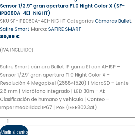
Sensor 1/2.9" gran apertura F1.0 Night Color X (SF-
IPB080A-4E1-NIGHT)
SKU
SF-IPB080A-4E1-NIGHT
Categorías
Cámaras Bullet
,
Safire Smart
Marca:
SAFIRE SMART
80,99
€
(IVA INCLUIDO)
Safire Smart cámara Bullet IP gama E1 con AI-ISP –
Sensor 1/2.9" gran apertura F1.0 Night Color X –
Resolución 4 Megapíxel (2688×1520) | MicroSD – Lente
2.8 mm | Micrófono integrado | LED 30m – AI:
Clasificación de humano y vehículo | Conteo –
Impermeabilidad IP67 | PoE (IEEE802.3af)
Safire
Smart
cámara
Añadir al carrito
Bullet