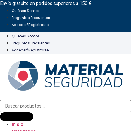
Ir
Envío gratuito en pedidos superiores a 150 €
al
Quiénes Somos
contenido
Preguntas Frecuentes
Acceder/Registrarse
Quiénes Somos
Preguntas Frecuentes
Acceder/Registrarse
Búsqueda
de
productos
Inicio