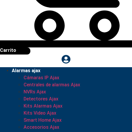
Carrito
Alarmas ajax
Cámaras IP Ajax
Centrales de alarmas Ajax
NVRs Ajax
Detectores Ajax
Kits Alarmas Ajax
Kits Video Ajax
Smart Home Ajax
Accesorios Ajax