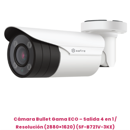
Cámara Bullet Gama ECO – Salida 4 en 1 /
Resolución (2880×1620) (SF-B721V-3KE)