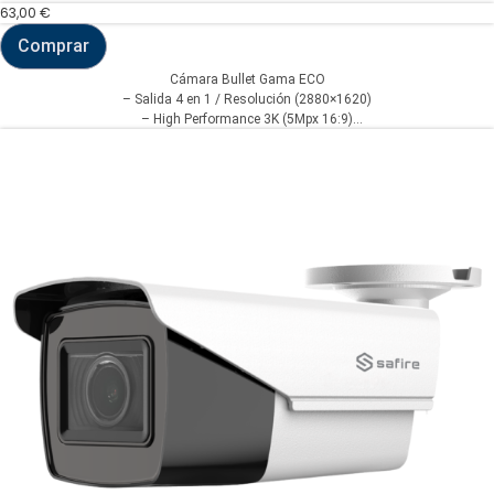
63,00
€
Comprar
Cámara
Bullet
Cámara Bullet Gama ECO
Gama
– Salida 4 en 1 / Resolución (2880×1620)
ECO
– High Performance 3K (5Mpx 16:9)
-
– Lente Varifocal 2.7~13.5 mm – IR Matrix LEDs Alcance 50 m – Impermeable
Salida
4
IP66
en
1
/
Resolución
(2880x1620)
(SF-
B721V-
3KE)
cantidad