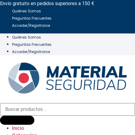
Ir
Envío gratuito en pedidos superiores a 150 €
al
Quiénes Somos
contenido
Preguntas Frecuentes
Acceder/Registrarse
Quiénes Somos
Preguntas Frecuentes
Acceder/Registrarse
Búsqueda
de
productos
Inicio