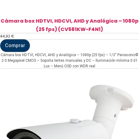
Cámara box HDTVI, HDCVI, AHD y Analógica – 1080p
(25 fps) (CV581KW-F4N1)
44,92
€
Comprar
Cámara
box
Cámara box HDTVI, HDCVI, AHD y Analógica – 1080p (25 fps) – 1/3" Panasonic©
HDTVI,
2.0 Megapixel CMOS – Soporta lentes manuales y DC – Iluminación mínima 0.01
HDCVI,
Lux – Menú OSD con WDR real
AHD
y
Analógica
-
1080p
(25
fps)
(CV581KW-
F4N1)
cantidad