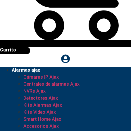
Carrito
Alarmas ajax
Cámaras IP Ajax
Centrales de alarmas Ajax
NVRs Ajax
Detectores Ajax
Kits Alarmas Ajax
Kits Video Ajax
Smart Home Ajax
Accesorios Ajax