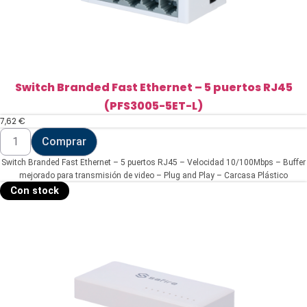
de
fibra)
(TK-
TSW202)
cantidad
Switch Branded Fast Ethernet – 5 puertos RJ45
(PFS3005-5ET-L)
7,62
€
Switch
Comprar
Branded
Fast
Switch Branded Fast Ethernet – 5 puertos RJ45 – Velocidad 10/100Mbps – Buffer
Ethernet
-
mejorado para transmisión de video – Plug and Play – Carcasa Plástico
5
Con stock
puertos
RJ45
(PFS3005-
5ET-
L)
cantidad