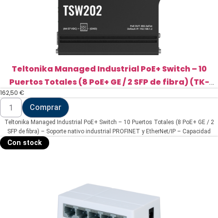
Teltonika Managed Industrial PoE+ Switch – 10
Puertos Totales (8 PoE+ GE / 2 SFP de fibra) (TK-
162,50
€
TSW202)
Teltonika
Comprar
Managed
Industrial
Teltonika Managed Industrial PoE+ Switch – 10 Puertos Totales (8 PoE+ GE / 2
PoE+
Switch
SFP de fibra) – Soporte nativo industrial PROFINET y EtherNet/IP – Capacidad
-
robusta L2 con enrutamiento estático L3 – Tolerancia térmica extrema de -40°C a
Con stock
10
+75°C – Chasis industrial de aluminio anodizado IP30
Puertos
Totales
(8
PoE+
GE
/
2
SFP