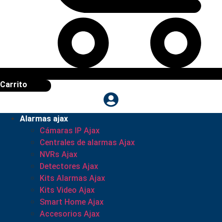
Carrito
Alarmas ajax
Cámaras IP Ajax
Centrales de alarmas Ajax
NVRs Ajax
Detectores Ajax
Kits Alarmas Ajax
Kits Video Ajax
Smart Home Ajax
Accesorios Ajax