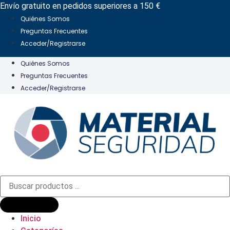
Ir
Envío gratuito en pedidos superiores a 150 €
al
Quiénes Somos
contenido
Preguntas Frecuentes
Acceder/Registrarse
Quiénes Somos
Preguntas Frecuentes
Acceder/Registrarse
Búsqueda
de
productos
Inicio