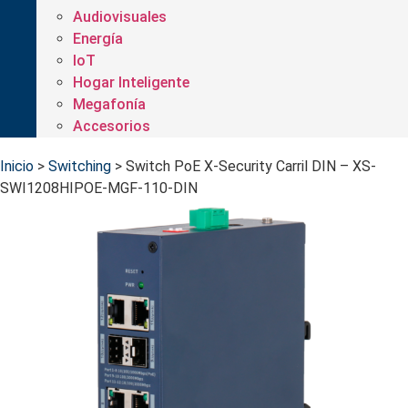
Audiovisuales
Energía
IoT
Hogar Inteligente
Megafonía
Accesorios
Inicio
>
Switching
>
Switch PoE X-Security Carril DIN – XS-
SWI1208HIPOE-MGF-110-DIN