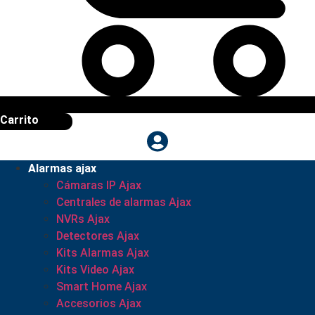
Carrito
Alarmas ajax
Cámaras IP Ajax
Centrales de alarmas Ajax
NVRs Ajax
Detectores Ajax
Kits Alarmas Ajax
Kits Video Ajax
Smart Home Ajax
Accesorios Ajax