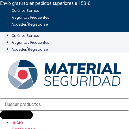
Ir
Envío gratuito en pedidos superiores a 150 €
al
Quiénes Somos
contenido
Preguntas Frecuentes
Acceder/Registrarse
Quiénes Somos
Preguntas Frecuentes
Acceder/Registrarse
Búsqueda
de
productos
Inicio