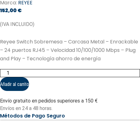
Marca:
REYEE
152,00
€
(IVA INCLUIDO)
Reyee Switch Sobremesa – Carcasa Metal – Enrackable
– 24 puertos RJ45 – Velocidad 10/100/1000 Mbps – Plug
and Play – Tecnología ahorro de energía
Reyee
Switch
Sobremesa
Añadir al carrito
-
Carcasa
Metal
Envío gratuito en pedidos superiores a 150 €
(RG-
ES124G-
Envíos en 24 a 48 horas.
L)
Métodos de Pago Seguro
cantidad