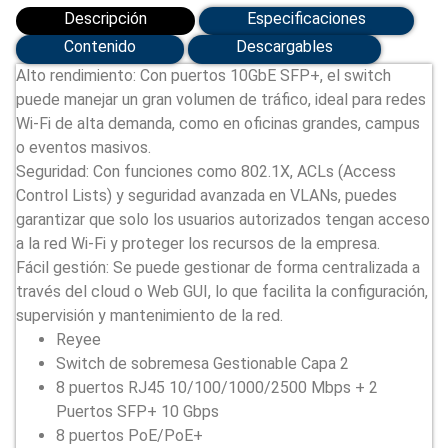
NBS3300-
Descripción
Especificaciones
8MG2XS-
P)
Contenido
Descargables
cantidad
Alto rendimiento
: Con puertos
10GbE
SFP+, el switch
puede manejar un gran volumen de tráfico, ideal para redes
Wi-Fi de alta demanda, como en oficinas grandes, campus
o eventos masivos.
Seguridad
: Con funciones como
802.1X
,
ACLs (Access
Control Lists)
y
seguridad avanzada en VLANs
, puedes
garantizar que solo los usuarios autorizados tengan acceso
a la red Wi-Fi y proteger los recursos de la empresa.
Fácil gestión
: Se puede gestionar de forma centralizada a
través del cloud o
Web GUI
, lo que facilita la configuración,
supervisión y mantenimiento de la red.
Reyee
Switch de sobremesa Gestionable Capa 2
8 puertos RJ45 10/100/1000/2500 Mbps + 2
Puertos SFP+ 10 Gbps
8 puertos PoE/PoE+