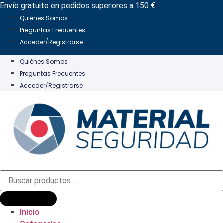
Ir
Envío gratuito en pedidos superiores a 150 €
al
Quiénes Somos
contenido
Preguntas Frecuentes
Acceder/Registrarse
Quiénes Somos
Preguntas Frecuentes
Acceder/Registrarse
Búsqueda
de
productos
Inicio