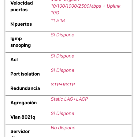
Velocidad
10/100/1000/2500Mbps + Uplink
puertos
10G
11 a 18
N puertos
Si Dispone
Igmp
snooping
Si Dispone
Acl
Si Dispone
Port isolation
STP+RSTP
Redundancia
Static LAG+LACP
Agregación
Si Dispone
Vlan 8021q
No dispone
Servidor