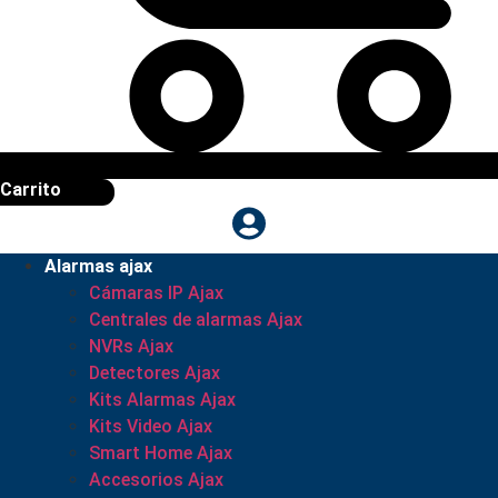
Carrito
Alarmas ajax
Cámaras IP Ajax
Centrales de alarmas Ajax
NVRs Ajax
Detectores Ajax
Kits Alarmas Ajax
Kits Video Ajax
Smart Home Ajax
Accesorios Ajax