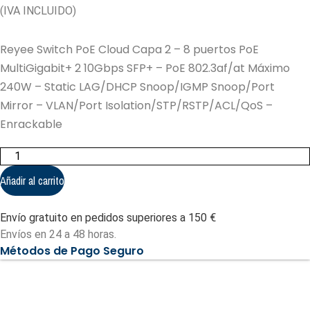
(IVA INCLUIDO)
Reyee Switch PoE Cloud Capa 2 – 8 puertos PoE
MultiGigabit+ 2 10Gbps SFP+ – PoE 802.3af/at Máximo
240W – Static LAG/DHCP Snoop/IGMP Snoop/Port
Mirror – VLAN/Port Isolation/STP/RSTP/ACL/QoS –
Enrackable
Reyee
Switch
PoE
Añadir al carrito
Cloud
Capa
2
Envío gratuito en pedidos superiores a 150 €
-
8
Envíos en 24 a 48 horas.
puertos
Métodos de Pago Seguro
PoE
MultiGigabit+
2
10Gbps
SFP+
(RG-