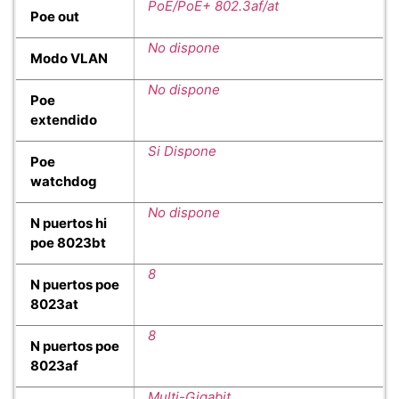
PoE/PoE+ 802.3af/at
Poe out
No dispone
Modo VLAN
No dispone
Poe
extendido
Si Dispone
Poe
watchdog
No dispone
N puertos hi
poe 8023bt
8
N puertos poe
8023at
8
N puertos poe
8023af
Multi-Gigabit