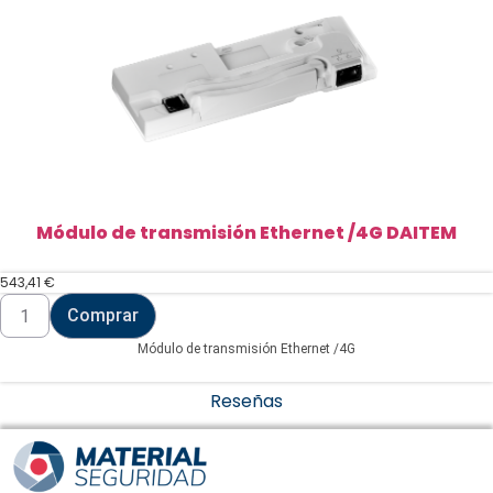
Módulo de transmisión Ethernet /4G DAITEM
543,41
€
Módulo
Comprar
de
transmisión
Módulo de transmisión Ethernet /4G
Ethernet
/4G
DAITEM
Reseñas
cantidad