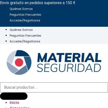
Ir
Envío gratuito en pedidos superiores a 150 €
al
Quiénes Somos
contenido
Preguntas Frecuentes
Acceder/Registrarse
Quiénes Somos
Preguntas Frecuentes
Acceder/Registrarse
Búsqueda
de
productos
Inicio