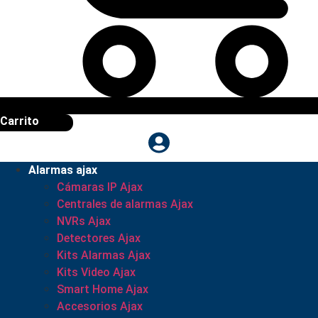
Carrito
Alarmas ajax
Cámaras IP Ajax
Centrales de alarmas Ajax
NVRs Ajax
Detectores Ajax
Kits Alarmas Ajax
Kits Video Ajax
Smart Home Ajax
Accesorios Ajax