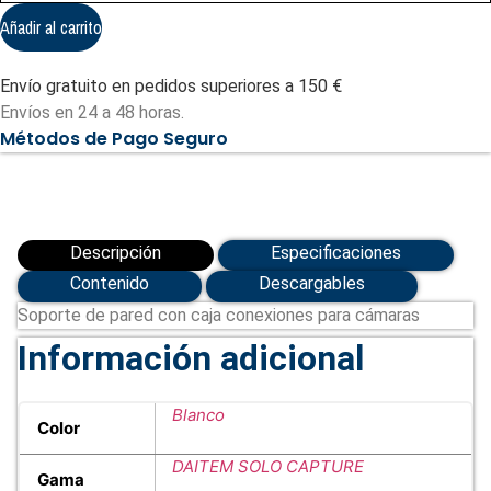
de
pared
Añadir al carrito
con
caja
conexiones
Envío gratuito en pedidos superiores a 150 €
para
cámaras
Envíos en 24 a 48 horas.
cantidad
Métodos de Pago Seguro
Descripción
Especificaciones
Contenido
Descargables
Soporte de pared con caja conexiones para cámaras
Información adicional
Blanco
Color
DAITEM SOLO CAPTURE
Gama