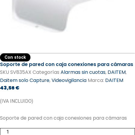
Con stock
Soporte de pared con caja conexiones para cámaras
SKU
SV835AX
Categorías
Alarmas sin cuotas
,
DAITEM
,
Daitem solo Capture
,
Videovigilancia
Marca:
DAITEM​
43,56
€
(IVA INCLUIDO)
Soporte de pared con caja conexiones para cámaras
Soporte