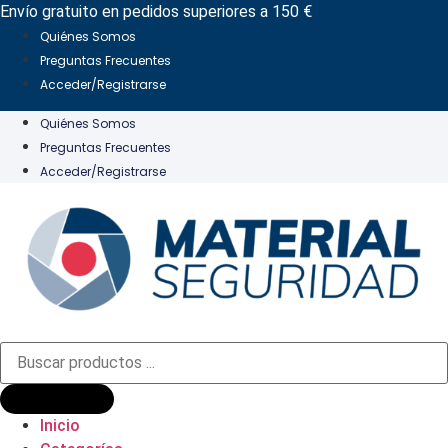
Ir
Envío gratuito en pedidos superiores a 150 €
al
Quiénes Somos
contenido
Preguntas Frecuentes
Acceder/Registrarse
Quiénes Somos
Preguntas Frecuentes
Acceder/Registrarse
Búsqueda
de
productos
Inicio