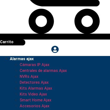
Carrito
Alarmas ajax
Cámaras IP Ajax
Centrales de alarmas Ajax
NVRs Ajax
Detectores Ajax
Kits Alarmas Ajax
Kits Video Ajax
Smart Home Ajax
Accesorios Ajax