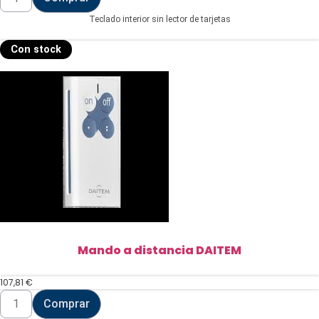
DAITEM
cantidad
Teclado interior sin lector de tarjetas
Con stock
Mando a distancia DAITEM
107,81
€
Mando
Comprar
a
distancia