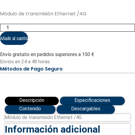
Módulo de transmisión Ethernet /4G
Módulo
de
transmisión
Añadir al carrito
Ethernet
/4G
DAITEM
Envío gratuito en pedidos superiores a 150 €
cantidad
Envíos en 24 a 48 horas.
Métodos de Pago Seguro
Descripción
Especificaciones
Contenido
Descargables
Módulo de transmisión Ethernet /4G
Información adicional