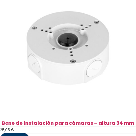
negras
-
Altura
41mm
cantidad
Base de instalación para cámaras – altura 34 mm
25,05
€