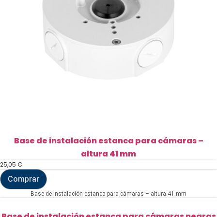
Base de instalación estanca para cámaras –
altura 41 mm
25,05
€
Comprar
Base
de
Base de instalación estanca para cámaras – altura 41 mm
instalación
estanca
para
Base de instalación estanca para cámaras negras