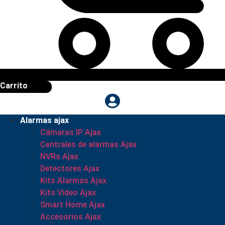
Carrito
Alarmas ajax
Cámaras IP Ajax
Centrales de alarmas Ajax
NVRs Ajax
Detectores Ajax
Kits Alarmas Ajax
Kits Video Ajax
Smart Home Ajax
Accesorios Ajax