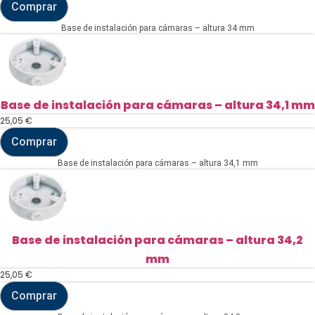
Comprar
Base
de
Base de instalación para cámaras – altura 34 mm
instalación
para
cámaras
-
altura
34
mm
Base de instalación para cámaras – altura 34,1 mm
cantidad
25,05
€
Comprar
Base
de
Base de instalación para cámaras – altura 34,1 mm
instalación
para
cámaras
-
altura
34,1
mm
Base de instalación para cámaras – altura 34,2
cantidad
mm
25,05
€
Comprar
Base
de