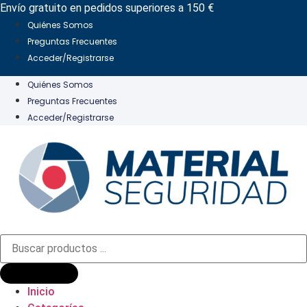
Ir
Envío gratuito en pedidos superiores a 150 €
al
Quiénes Somos
contenido
Preguntas Frecuentes
Acceder/Registrarse
Quiénes Somos
Preguntas Frecuentes
Acceder/Registrarse
Búsqueda
de
productos
Inicio