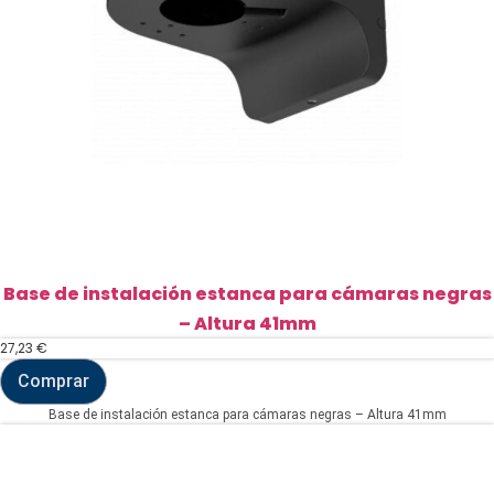
Base de instalación estanca para cámaras negras
– Altura 41mm
27,23
€
Comprar
Base
de
Base de instalación estanca para cámaras negras – Altura 41mm
instalación
estanca
para
cámaras