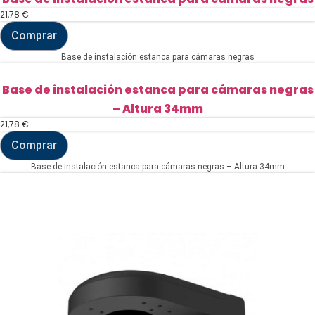
cámaras
21,78
€
-
altura
Comprar
41
Base
mm
de
Base de instalación estanca para cámaras negras
cantidad
instalación
estanca
para
Base de instalación estanca para cámaras negras
cámaras
– Altura 34mm
negras
cantidad
21,78
€
Comprar
Base
de
Base de instalación estanca para cámaras negras – Altura 34mm
instalación
estanca
para
cámaras
negras
-
Altura
34mm
cantidad