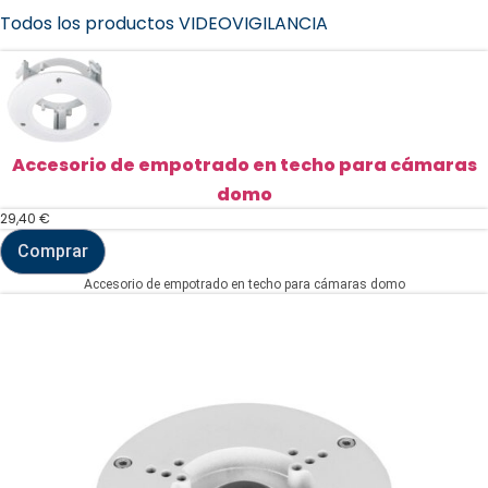
Todos los productos VIDEOVIGILANCIA
Accesorio de empotrado en techo para cámaras
domo
29,40
€
Comprar
Accesorio
de
Accesorio de empotrado en techo para cámaras domo
empotrado
en
techo
para
cámaras
domo
cantidad