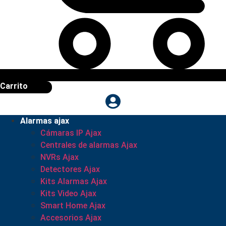
Carrito
Alarmas ajax
Cámaras IP Ajax
Centrales de alarmas Ajax
NVRs Ajax
Detectores Ajax
Kits Alarmas Ajax
Kits Video Ajax
Smart Home Ajax
Accesorios Ajax