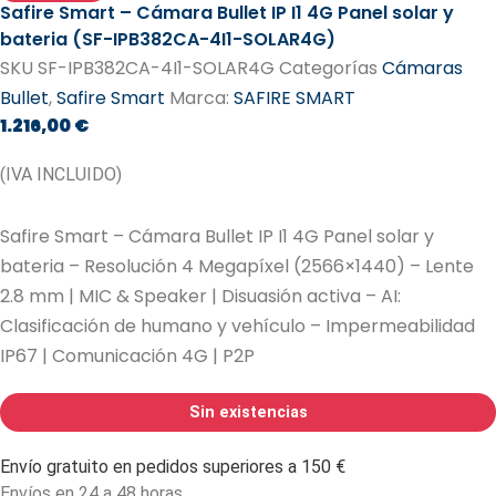
Safire Smart – Cámara Bullet IP I1 4G Panel solar y
bateria (SF-IPB382CA-4I1-SOLAR4G)
SKU
SF-IPB382CA-4I1-SOLAR4G
Categorías
Cámaras
Bullet
,
Safire Smart
Marca:
SAFIRE SMART
1.216,00
€
(IVA INCLUIDO)
Safire Smart – Cámara Bullet IP I1 4G Panel solar y
bateria – Resolución 4 Megapíxel (2566×1440) – Lente
2.8 mm | MIC & Speaker | Disuasión activa – AI:
Clasificación de humano y vehículo – Impermeabilidad
IP67 | Comunicación 4G | P2P
Sin existencias
Envío gratuito en pedidos superiores a 150 €
Envíos en 24 a 48 horas.