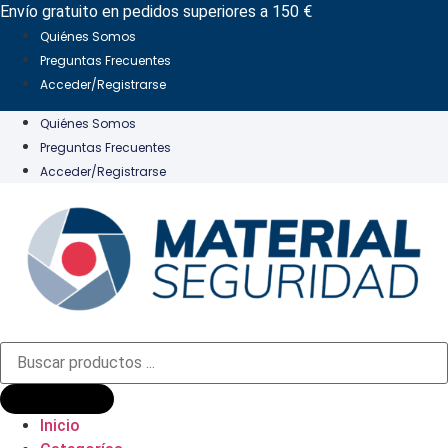
Ir
Envío gratuito en pedidos superiores a 150 €
al
Quiénes Somos
contenido
Preguntas Frecuentes
Acceder/Registrarse
Quiénes Somos
Preguntas Frecuentes
Acceder/Registrarse
Búsqueda
de
productos
Inicio