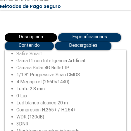
Métodos de Pago Seguro
Descripción
Especificaciones
Contenido
Descargables
Safire Smart
Gama I1 con Inteligencia Artificial
Cámara Solar 4G Bullet IP
1/1.8″ Progressive Scan CMOS
4 Megapixel (2560×1440)
Lente 2.8 mm
0 Lux
Led blanco alcance 20 m
Compresión H.265+ / H.264+
WDR (120dB)
3DNR
Micrófono y speaker integrado