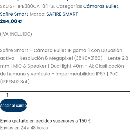
SKU
SF-IPB380CA-8I1-SL
Categorías
Cámaras Bullet
,
Safire Smart
Marca:
SAFIRE SMART
254,00
€
(IVA INCLUIDO)
Safire Smart – Cámara Bullet IP gama I1 con Disuasión
activa – Resolución 8 Megapíxel (3840×2160) – Lente 2.8
mm | MIC & Speaker | Dual light 40m – AI: Clasificación
de humano y vehículo – Impermeabilidad IP67 | PoE
(IEEE802.3af)
Safire
Smart
-
Añadir al carrito
Cámara
Bullet
IP
Envío gratuito en pedidos superiores a 150 €
gama
I1
Envíos en 24 a 48 horas.