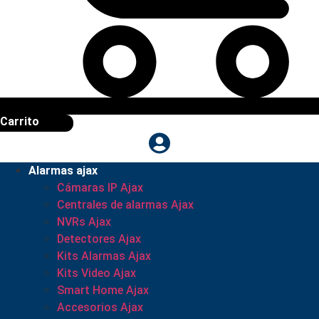
Carrito
Alarmas ajax
Cámaras IP Ajax
Centrales de alarmas Ajax
NVRs Ajax
Detectores Ajax
Kits Alarmas Ajax
Kits Video Ajax
Smart Home Ajax
Accesorios Ajax