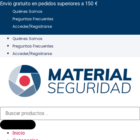
Ir
Envío gratuito en pedidos superiores a 150 €
al
Quiénes Somos
contenido
Preguntas Frecuentes
Acceder/Registrarse
Quiénes Somos
Preguntas Frecuentes
Acceder/Registrarse
Búsqueda
de
productos
Inicio