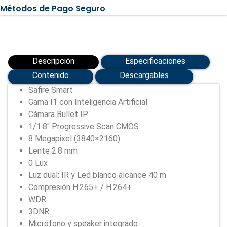
con
Métodos de Pago Seguro
Disuasión
activa
(SF-
IPB380CA-
8I1-
SL)
cantidad
Descripción
Especificaciones
Contenido
Descargables
Safire Smart
Gama I1 con Inteligencia Artificial
Cámara Bullet IP
1/1.8″ Progressive Scan CMOS
8 Megapixel (3840×2160)
Lente 2.8 mm
0 Lux
Luz dual: IR y Led blanco alcance 40 m
Compresión H.265+ / H.264+
WDR
3DNR
Micrófono y speaker integrado