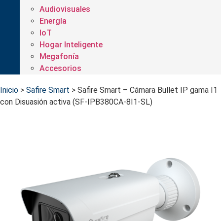
Audiovisuales
Energía
IoT
Hogar Inteligente
Megafonía
Accesorios
Inicio
>
Safire Smart
>
Safire Smart – Cámara Bullet IP gama I1
con Disuasión activa (SF-IPB380CA-8I1-SL)