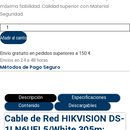
máxima fiabilidad. Calidad superior con Material
Seguridad.
UTP
HIKVISION
DS-
Añadir al carrito
1LN6UEL5
Blanco
305m
Envío gratuito en pedidos superiores a 150 €
(DS-
1LN6UEL5/White
Envíos en 24 a 48 horas.
305m)
Métodos de Pago Seguro
cantidad
Descripción
Especificaciones
Contenido
Descargables
Cable de Red HIKVISION DS-
1LN6UEL5/White 305m: