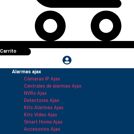
Carrito
Alarmas ajax
Cámaras IP Ajax
Centrales de alarmas Ajax
NVRs Ajax
Detectores Ajax
Kits Alarmas Ajax
Kits Video Ajax
Smart Home Ajax
Accesorios Ajax