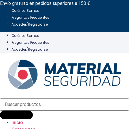
Ir
Envío gratuito en pedidos superiores a 150 €
al
Quiénes Somos
contenido
Preguntas Frecuentes
Acceder/Registrarse
Quiénes Somos
Preguntas Frecuentes
Acceder/Registrarse
Búsqueda
de
productos
Inicio