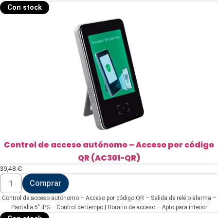
Con stock
Control de acceso autónomo – Acceso por código
QR (AC301-QR)
39,48
€
Control
Comprar
de
acceso
Control de acceso autónomo – Acceso por código QR – Salida de relé o alarma –
autónomo
-
Pantalla 5" IPS – Control de tiempo | Horario de acceso – Apto para interior
Acceso