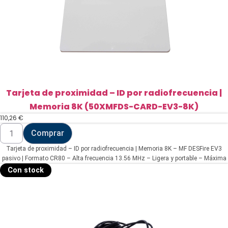
Tarjeta de proximidad – ID por radiofrecuencia |
Memoria 8K (50XMFDS-CARD-EV3-8K)
110,26
€
Tarjeta
Comprar
de
proximidad
Tarjeta de proximidad – ID por radiofrecuencia | Memoria 8K – MF DESFire EV3
-
ID
pasivo | Formato CR80 – Alta frecuencia 13.56 MHz – Ligera y portable – Máxima
por
seguridad | No copiable
Con stock
radiofrecuencia
|
Memoria
8K
(50XMFDS-
CARD-
EV3-