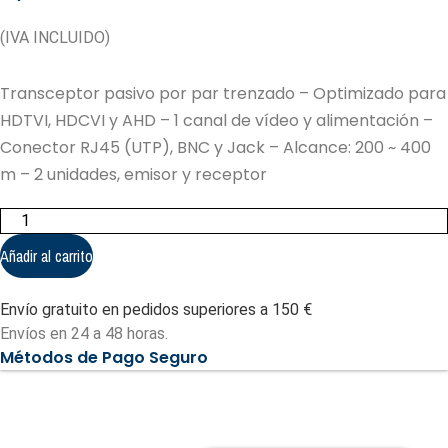
(IVA INCLUIDO)
Transceptor pasivo por par trenzado – Optimizado para
HDTVI, HDCVI y AHD – 1 canal de vídeo y alimentación –
Conector RJ45 (UTP), BNC y Jack – Alcance: 200 ~ 400
m – 2 unidades, emisor y receptor
Transceptor
pasivo
por
Añadir al carrito
par
trenzado
-
Envío gratuito en pedidos superiores a 150 €
Optimizado
para
Envíos en 24 a 48 horas.
HDTVI,
Métodos de Pago Seguro
HDCVI
y
AHD
(BA607PV-
HD)
cantidad