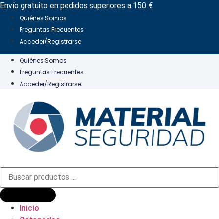
Ir
Envío gratuito en pedidos superiores a 150 €
al
Quiénes Somos
contenido
Preguntas Frecuentes
Acceder/Registrarse
Quiénes Somos
Preguntas Frecuentes
Acceder/Registrarse
Búsqueda
de
productos
Inicio