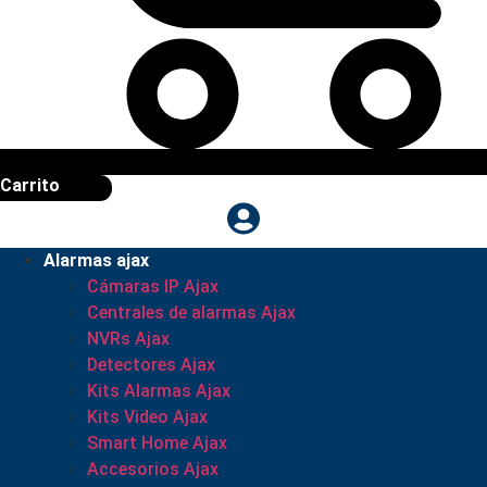
Carrito
Alarmas ajax
Cámaras IP Ajax
Centrales de alarmas Ajax
NVRs Ajax
Detectores Ajax
Kits Alarmas Ajax
Kits Video Ajax
Smart Home Ajax
Accesorios Ajax