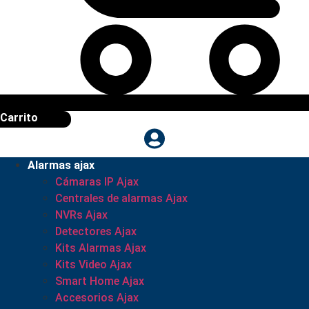
Carrito
Alarmas ajax
Cámaras IP Ajax
Centrales de alarmas Ajax
NVRs Ajax
Detectores Ajax
Kits Alarmas Ajax
Kits Video Ajax
Smart Home Ajax
Accesorios Ajax