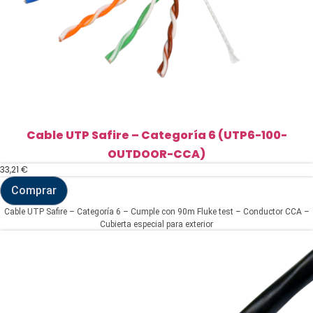
Cable UTP Safire – Categoría 6 (UTP6-100-
OUTDOOR-CCA)
33,21
€
Comprar
Cable
UTP
Cable UTP Safire – Categoría 6 – Cumple con 90m Fluke test – Conductor CCA –
Safire
Cubierta especial para exterior
-
Categoría
6
(UTP6-
100-
OUTDOOR-
CCA)
cantidad