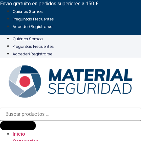
Ir
Envío gratuito en pedidos superiores a 150 €
al
Quiénes Somos
contenido
Preguntas Frecuentes
Acceder/Registrarse
Quiénes Somos
Preguntas Frecuentes
Acceder/Registrarse
Búsqueda
de
productos
Inicio