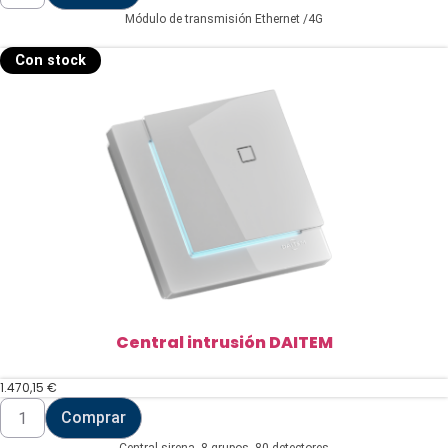
transmisión
Módulo de transmisión Ethernet /4G
Ethernet
/4G
DAITEM
Con stock
cantidad
Central intrusión DAITEM
1.470,15
€
Central
Comprar
intrusión
DAITEM