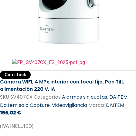
Con stock
Cámara WIFI, 4 MPx interior con focal fijo, Pan Tilt,
alimentación 220 V, IA
SKU
SV407CX
Categorías
Alarmas sin cuotas
,
DAITEM
,
Daitem solo Capture
,
Videovigilancia
Marca:
DAITEM​
196,02
€
(IVA INCLUIDO)