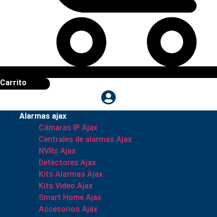
Carrito
Alarmas ajax
Cámaras IP Ajax
Centrales de alarmas Ajax
NVRs Ajax
Detectores Ajax
Kits Alarmas Ajax
Kits Video Ajax
Smart Home Ajax
Accesorios Ajax