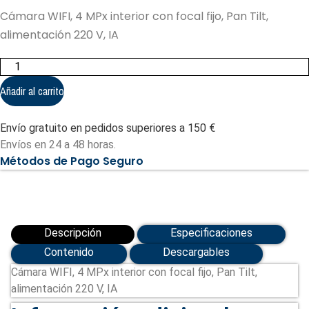
Cámara WIFI, 4 MPx interior con focal fijo, Pan Tilt,
alimentación 220 V, IA
Cámara
WIFI,
4
Añadir al carrito
MPx
interior
con
Envío gratuito en pedidos superiores a 150 €
focal
fijo,
Envíos en 24 a 48 horas.
Pan
Métodos de Pago Seguro
Tilt,
alimentación
220
V,
IA
cantidad
Descripción
Especificaciones
Contenido
Descargables
Cámara WIFI, 4 MPx interior con focal fijo, Pan Tilt,
alimentación 220 V, IA