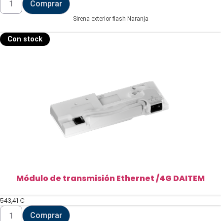
Comprar
exterior
flash
Sirena exterior flash Naranja
Naranja
DAITEM
cantidad
Con stock
Módulo de transmisión Ethernet /4G DAITEM
543,41
€
Módulo
Comprar
de