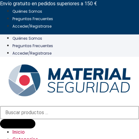
Ir
Envío gratuito en pedidos superiores a 150 €
al
Quiénes Somos
contenido
Preguntas Frecuentes
Acceder/Registrarse
Quiénes Somos
Preguntas Frecuentes
Acceder/Registrarse
Búsqueda
de
productos
Inicio