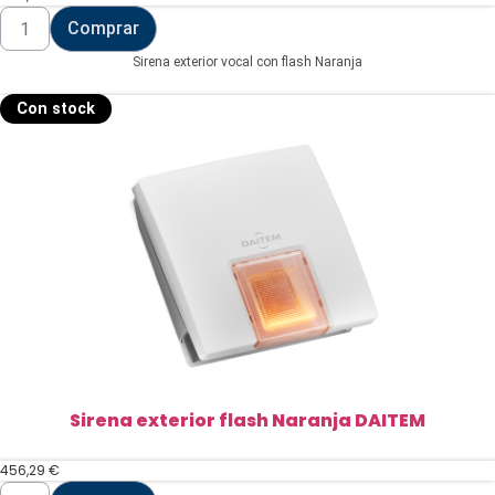
Sirena
Comprar
exterior
vocal
Sirena exterior vocal con flash Naranja
con
flash
Naranja
Con stock
DAITEM
cantidad
Sirena exterior flash Naranja DAITEM
456,29
€
Sirena