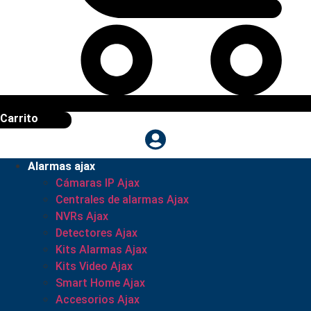
Carrito
Alarmas ajax
Cámaras IP Ajax
Centrales de alarmas Ajax
NVRs Ajax
Detectores Ajax
Kits Alarmas Ajax
Kits Video Ajax
Smart Home Ajax
Accesorios Ajax