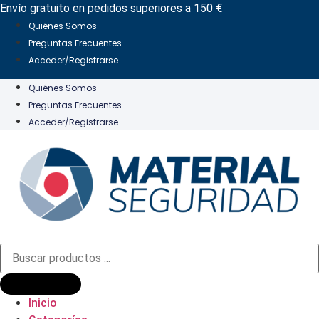
Ir
Envío gratuito en pedidos superiores a 150 €
al
Quiénes Somos
contenido
Preguntas Frecuentes
Acceder/Registrarse
Quiénes Somos
Preguntas Frecuentes
Acceder/Registrarse
Búsqueda
de
productos
Inicio