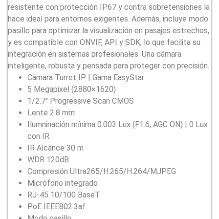
resistente con protección IP67 y contra sobretensiones la
hace ideal para entornos exigentes. Además, incluye modo
pasillo para optimizar la visualización en pasajes estrechos,
y es compatible con ONVIF, API y SDK, lo que facilita su
integración en sistemas profesionales. Una cámara
inteligente, robusta y pensada para proteger con precisión.
Cámara Turret IP | Gama EasyStar
5 Megapixel (2880×1620)
1/2.7″ Progressive Scan CMOS
Lente 2.8 mm
Ilumninación mínima 0.003 Lux (F1.6, AGC ON) | 0 Lux
con IR
IR Alcance 30 m
WDR 120dB
Compresión Ultra265/H.265/H.264/MJPEG
Micrófono integrado
RJ-45 10/100 BaseT
PoE IEEE802.3af
Modo pasillo