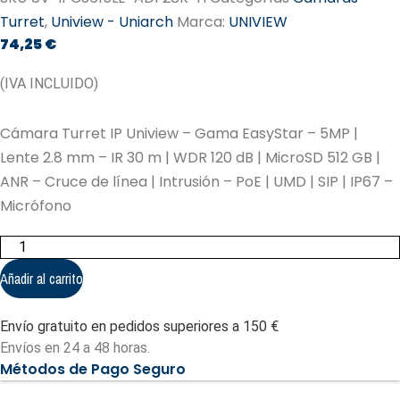
Turret
,
Uniview - Uniarch
Marca:
UNIVIEW
74,25
€
(IVA INCLUIDO)
Cámara Turret IP Uniview – Gama EasyStar – 5MP |
Lente 2.8 mm – IR 30 m | WDR 120 dB | MicroSD 512 GB |
ANR – Cruce de línea | Intrusión – PoE | UMD | SIP | IP67 –
Micrófono
Cámara
Turret
IP
Añadir al carrito
Uniview
-
UV-
Envío gratuito en pedidos superiores a 150 €
IPC3615LE-
ADF28K-
Envíos en 24 a 48 horas.
H
Métodos de Pago Seguro
cantidad