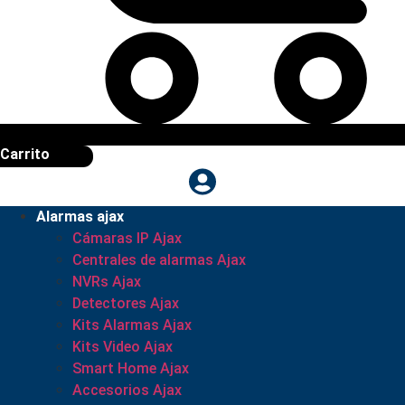
Carrito
Alarmas ajax
Cámaras IP Ajax
Centrales de alarmas Ajax
NVRs Ajax
Detectores Ajax
Kits Alarmas Ajax
Kits Video Ajax
Smart Home Ajax
Accesorios Ajax