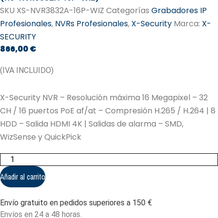
SKU
XS-NVR3832A-16P-WIZ
Categorías
Grabadores IP
Profesionales
,
NVRs Profesionales
,
X-Security
Marca:
X-
SECURITY
866,00
€
(IVA INCLUIDO)
X-Security NVR – Resolución máxima 16 Megapixel – 32
CH / 16 puertos PoE af/at – Compresión H.265 / H.264 | 8
HDD – Salida HDMI 4K | Salidas de alarma – SMD,
WizSense y QuickPick
X-
Security
NVR
Añadir al carrito
-
Resolución
máxima
Envío gratuito en pedidos superiores a 150 €
16
Megapixel
Envíos en 24 a 48 horas.