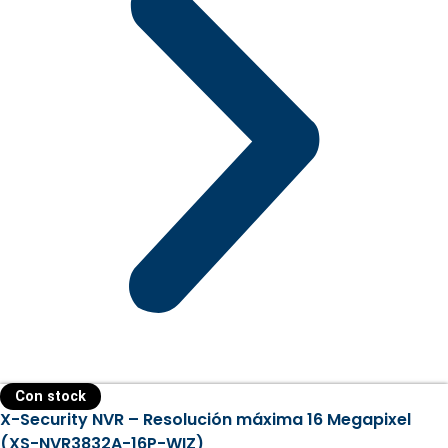
Con stock
X-Security NVR – Resolución máxima 16 Megapixel
(XS-NVR3832A-16P-WIZ)