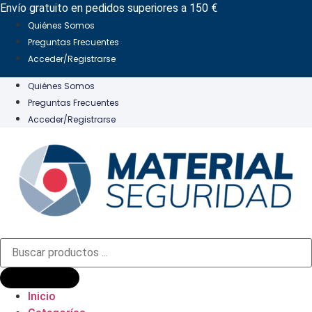
Ir
Envío gratuito en pedidos superiores a 150 €
al
Quiénes Somos
contenido
Preguntas Frecuentes
Acceder/Registrarse
Quiénes Somos
Preguntas Frecuentes
Acceder/Registrarse
Búsqueda
de
productos
Inicio