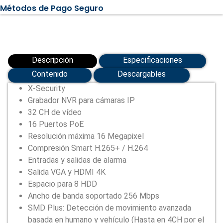
(XS-
Métodos de Pago Seguro
NVR3832A-
16P-
WIZ)
cantidad
Descripción
Especificaciones
Contenido
Descargables
X-Security
Grabador NVR para cámaras IP
32 CH de vídeo
16 Puertos PoE
Resolución máxima 16 Megapixel
Compresión Smart H.265+ / H.264
Entradas y salidas de alarma
Salida VGA y HDMI 4K
Espacio para 8 HDD
Ancho de banda soportado 256 Mbps
SMD Plus: Detección de movimiento avanzada
basada en humano y vehículo (Hasta en 4CH por el