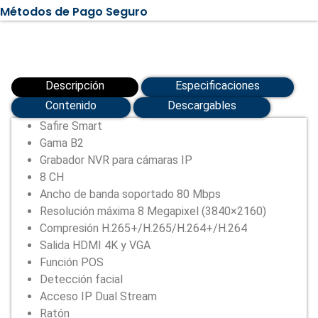
gama
Métodos de Pago Seguro
B2
(SF-
NVR6108-
B2)
cantidad
Descripción
Especificaciones
Contenido
Descargables
Safire Smart
Gama B2
Grabador NVR para cámaras IP
8 CH
Ancho de banda soportado 80 Mbps
Resolución máxima 8 Megapixel (3840×2160)
Compresión H.265+/H.265/H.264+/H.264
Salida HDMI 4K y VGA
Función POS
Detección facial
Acceso IP Dual Stream
Ratón