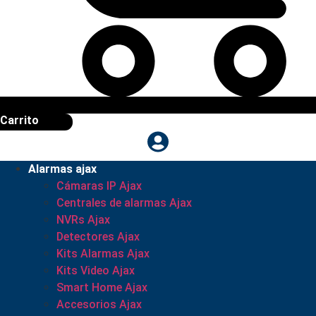
Carrito
Alarmas ajax
Cámaras IP Ajax
Centrales de alarmas Ajax
NVRs Ajax
Detectores Ajax
Kits Alarmas Ajax
Kits Video Ajax
Smart Home Ajax
Accesorios Ajax