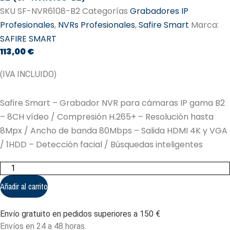
SKU
SF-NVR6108-B2
Categorías
Grabadores IP
Profesionales
,
NVRs Profesionales
,
Safire Smart
Marca:
SAFIRE SMART
113,00
€
(IVA INCLUIDO)
Safire Smart – Grabador NVR para cámaras IP gama B2
– 8CH vídeo / Compresión H.265+ – Resolución hasta
8Mpx / Ancho de banda 80Mbps – Salida HDMI 4K y VGA
/ 1HDD – Detección facial / Búsquedas inteligentes
Safire
Smart
-
Añadir al carrito
Grabador
NVR
para
Envío gratuito en pedidos superiores a 150 €
cámaras
IP
Envíos en 24 a 48 horas.