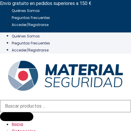
Ir
Envío gratuito en pedidos superiores a 150 €
al
Quiénes Somos
contenido
Preguntas Frecuentes
Acceder/Registrarse
Quiénes Somos
Preguntas Frecuentes
Acceder/Registrarse
Búsqueda
de
productos
Inicio