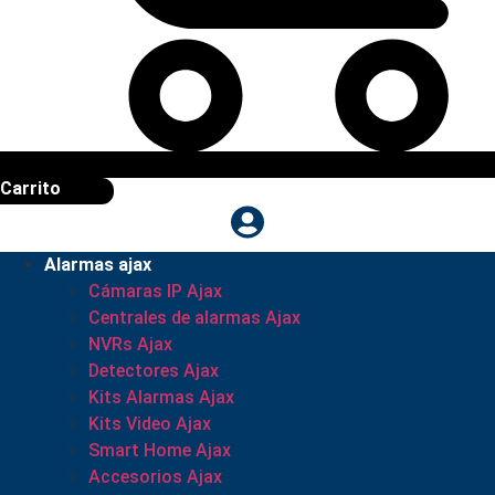
Carrito
Alarmas ajax
Cámaras IP Ajax
Centrales de alarmas Ajax
NVRs Ajax
Detectores Ajax
Kits Alarmas Ajax
Kits Video Ajax
Smart Home Ajax
Accesorios Ajax