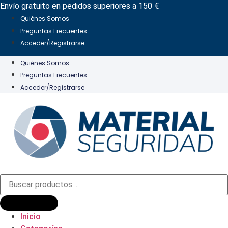
Ir
Envío gratuito en pedidos superiores a 150 €
al
Quiénes Somos
contenido
Preguntas Frecuentes
Acceder/Registrarse
Quiénes Somos
Preguntas Frecuentes
Acceder/Registrarse
Búsqueda
de
productos
Inicio