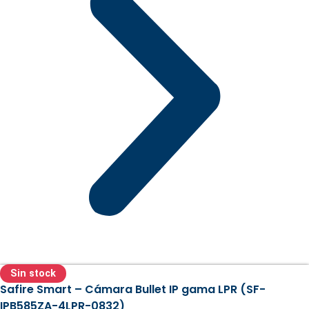
Sin stock
Safire Smart – Cámara Bullet IP gama LPR (SF-
IPB585ZA-4LPR-0832)