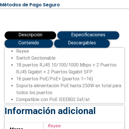
802.3af/at
Métodos de Pago Seguro
+
2
SFP
+
2
uplink
RJ45
Descripción
Especificaciones
(RG-
ES220GS-
Contenido
Descargables
P)
Reyee
cantidad
Switch Gestionable
18 puertos RJ45 10/100/1000 Mbps + 2 Puertos
RJ45 Gigabit + 2 Puertos Gigabit SFP
16 puertos PoE/PoE+ (puertos 1~16)
Soporta alimentación PoE hasta 250W en total para
todos los puertos
Compatible con PoE IEEE802.3af/at
Información adicional
Reyee