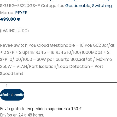
SKU
RG-ES220GS-P
Categorías
Gestionable
,
Switching
Marca:
REYEE
439,00
€
(IVA INCLUIDO)
Reyee Switch PoE Cloud Gestionable – 16 PoE 802.3af/at
+ 2 SFP + 2 uplink RJ45 – 18 RJ45 10/100/1000Mbps + 2
SFP 10/100/1000 – 30W por puerto 802.3af/at / Máximo
250W – VLAN/Port Isolation/Loop Detection – Port
Speed Limit
Reyee
Switch
PoE
Añadir al carrito
Cloud
Gestionable
-
Envío gratuito en pedidos superiores a 150 €
16
PoE
Envíos en 24 a 48 horas.