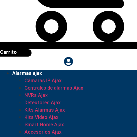
Carrito
Alarmas ajax
Cámaras IP Ajax
Centrales de alarmas Ajax
NVRs Ajax
Detectores Ajax
Kits Alarmas Ajax
Kits Video Ajax
Smart Home Ajax
Accesorios Ajax