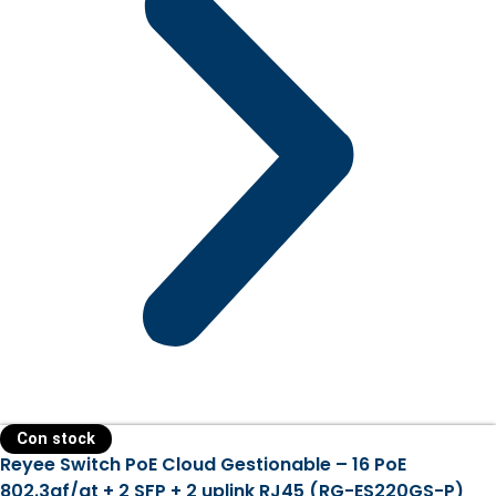
Con stock
Reyee Switch PoE Cloud Gestionable – 16 PoE
802.3af/at + 2 SFP + 2 uplink RJ45 (RG-ES220GS-P)