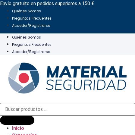
Ir
Envío gratuito en pedidos superiores a 150 €
al
Quiénes Somos
contenido
Preguntas Frecuentes
Acceder/Registrarse
Quiénes Somos
Preguntas Frecuentes
Acceder/Registrarse
Búsqueda
de
productos
Inicio