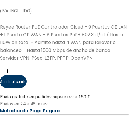
(IVA INCLUIDO)
Reyee Router PoE Controlador Cloud – 9 Puertos GE LAN
+ 1 Puerto GE WAN – 8 Puertos PoE+ 802.3af/at / Hasta
110W en total – Admite hasta 4 WAN para failover o
balanceo – Hasta 1500 Mbps de ancho de banda –
Servidor VPN IPSec, L2TP, PPTP, OpenVPN
Reyee
Router
PoE
Añadir al carrito
Controlador
Cloud
-
Envío gratuito en pedidos superiores a 150 €
9
Puertos
Envíos en 24 a 48 horas.
GE
Métodos de Pago Seguro
LAN
+
1
Puerto