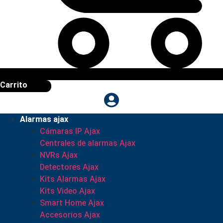
Carrito
Alarmas ajax
Cámaras IP Ajax
Centrales de alarmas Ajax
NVRs Ajax
Detectores Ajax
Kits Alarmas Ajax
Kits Video Ajax
Smart Home Ajax
Accesorios Ajax