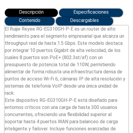
GE
WAN
(RG-
Descripción
Especificaciones
EG310GH-
P-
Contenido
Descargables
E)
El Ruijie Reyee RG-EG310GH-P-E es un router de alto
cantidad
rendimiento para el segmento empresarial que alcanza un
throughput real de hasta 1.5 Gbps. Este modelo destaca
por integrar 10 puertos Gigabit de alta velocidad, de los
cuales 8 puertos son PoE+ (802.3at/af) con un
presupuesto de potencia total de 110W, permitiendo
alimentar de forma robusta una infraestructura densa de
puntos de acceso Wi-Fi 6, cámaras IP de alta resolución y
sistemas de telefonía VoIP desde una única unidad de
rack.
Este dispositivo RG-EG310GH-P-E está diseñado para
entornos críticos con una carga de hasta 300 usuarios
concurrentes, ofreciendo una flexibilidad superior al
soportar hasta 4 puertos WAN para balanceo de carga
inteligente y failover. Incluye funciones avanzadas de