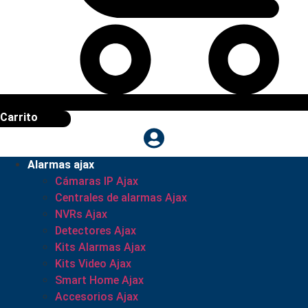
Carrito
Alarmas ajax
Cámaras IP Ajax
Centrales de alarmas Ajax
NVRs Ajax
Detectores Ajax
Kits Alarmas Ajax
Kits Video Ajax
Smart Home Ajax
Accesorios Ajax