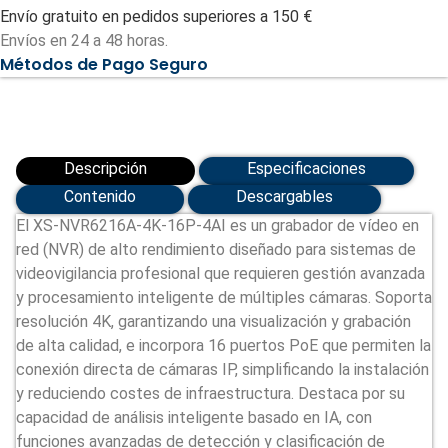
cámaras
Envío gratuito en pedidos superiores a 150 €
IP
-
Envíos en 24 a 48 horas.
Resolución
Métodos de Pago Seguro
máxima
12
Megapixel
(XS-
NVR6216A-
4K-
16P-
Descripción
Especificaciones
4AI)
cantidad
Contenido
Descargables
El XS-NVR6216A-4K-16P-4AI es un grabador de vídeo en
red (NVR) de alto rendimiento diseñado para sistemas de
videovigilancia profesional que requieren gestión avanzada
y procesamiento inteligente de múltiples cámaras. Soporta
resolución 4K, garantizando una visualización y grabación
de alta calidad, e incorpora 16 puertos PoE que permiten la
conexión directa de cámaras IP, simplificando la instalación
y reduciendo costes de infraestructura. Destaca por su
capacidad de análisis inteligente basado en IA, con
funciones avanzadas de detección y clasificación de