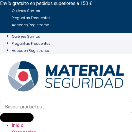
Ir
Envío gratuito en pedidos superiores a 150 €
al
Quiénes Somos
contenido
Preguntas Frecuentes
Acceder/Registrarse
Quiénes Somos
Preguntas Frecuentes
Acceder/Registrarse
Búsqueda
de
productos
Inicio