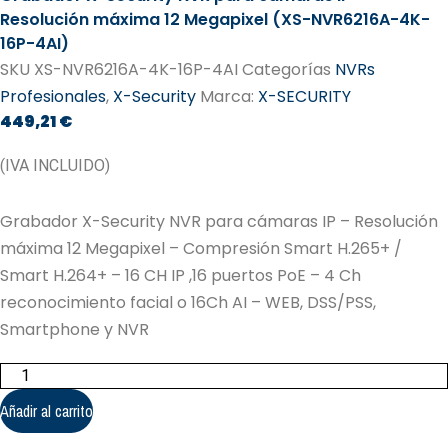
Resolución máxima 12 Megapixel (XS-NVR6216A-4K-
16P-4AI)
SKU
XS-NVR6216A-4K-16P-4AI
Categorías
NVRs
Profesionales
,
X-Security
Marca:
X-SECURITY
449,21
€
(IVA INCLUIDO)
Grabador X-Security NVR para cámaras IP – Resolución
máxima 12 Megapixel – Compresión Smart H.265+ /
Smart H.264+ – 16 CH IP ,16 puertos PoE – 4 Ch
reconocimiento facial o 16Ch AI – WEB, DSS/PSS,
Smartphone y NVR
Grabador
X-
Security
Añadir al carrito
NVR
para