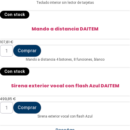
Teclado interior sin lector de tarjetas
Con stock
Mando a distancia DAITEM
107,81
€
Mando
Comprar
a
distancia
Mando a distancia 4 botones, 8 funciones, blanco
DAITEM
cantidad
Con stock
Sirena exterior vocal con flash Azul DAITEM
499,85
€
Sirena
Comprar
exterior
vocal
Sirena exterior vocal con flash Azul
con
flash
Azul