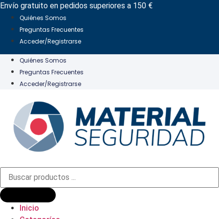
Ir
Envío gratuito en pedidos superiores a 150 €
al
Quiénes Somos
contenido
Preguntas Frecuentes
Acceder/Registrarse
Quiénes Somos
Preguntas Frecuentes
Acceder/Registrarse
Búsqueda
de
productos
Inicio