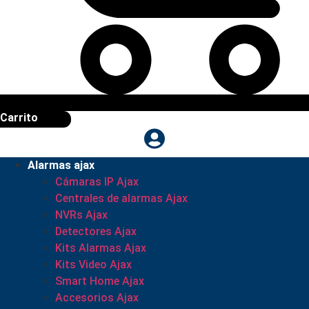
Carrito
Alarmas ajax
Cámaras IP Ajax
Centrales de alarmas Ajax
NVRs Ajax
Detectores Ajax
Kits Alarmas Ajax
Kits Video Ajax
Smart Home Ajax
Accesorios Ajax