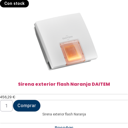
Con stock
Sirena exterior flash Naranja DAITEM
456,29
€
Sirena
Comprar
exterior
flash
Sirena exterior flash Naranja
Naranja
DAITEM
cantidad
Reseñas