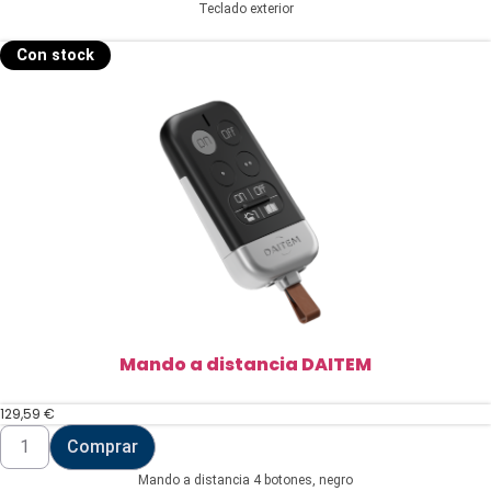
Teclado exterior
Con stock
Mando a distancia DAITEM
129,59
€
Mando
Comprar
a
distancia
Mando a distancia 4 botones, negro
DAITEM