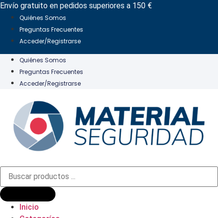
Ir
Envío gratuito en pedidos superiores a 150 €
al
Quiénes Somos
contenido
Preguntas Frecuentes
Acceder/Registrarse
Quiénes Somos
Preguntas Frecuentes
Acceder/Registrarse
Búsqueda
de
productos
Inicio