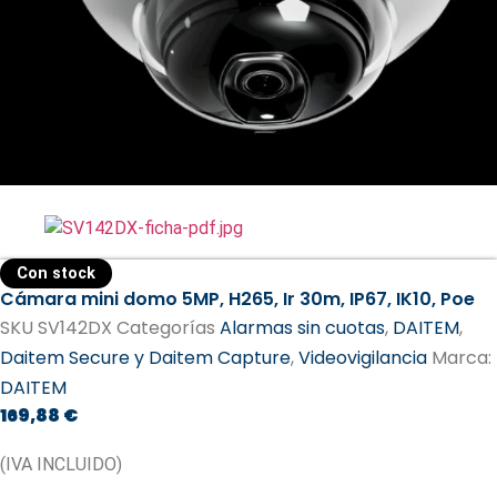
Con stock
Cámara mini domo 5MP, H265, Ir 30m, IP67, IK10, Poe
SKU
SV142DX
Categorías
Alarmas sin cuotas
,
DAITEM
,
Daitem Secure y Daitem Capture
,
Videovigilancia
Marca:
DAITEM​
169,88
€
(IVA INCLUIDO)