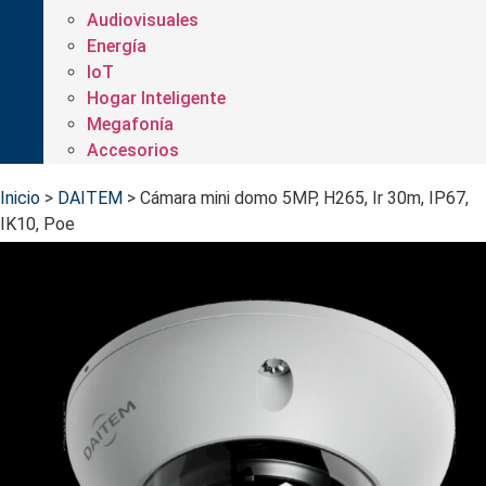
Audiovisuales
Energía
IoT
Hogar Inteligente
Megafonía
Accesorios
Inicio
>
DAITEM
>
Cámara mini domo 5MP, H265, Ir 30m, IP67,
IK10, Poe