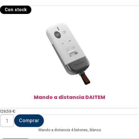
cantidad
Con stock
Mando a distancia DAITEM
129,59
€
Mando
Comprar
a
distancia
Mando a distancia 4 botones, blanco
DAITEM
cantidad