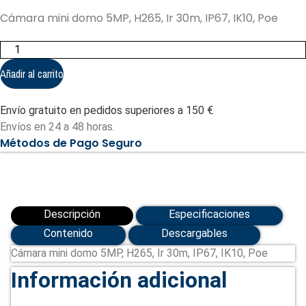
Cámara mini domo 5MP, H265, Ir 30m, IP67, IK10, Poe
Cámara
mini
domo
Añadir al carrito
5MP,
H265,
Ir
Envío gratuito en pedidos superiores a 150 €
30m,
IP67,
Envíos en 24 a 48 horas.
IK10,
Métodos de Pago Seguro
Poe
cantidad
Descripción
Especificaciones
Contenido
Descargables
Cámara mini domo 5MP, H265, Ir 30m, IP67, IK10, Poe
Información adicional