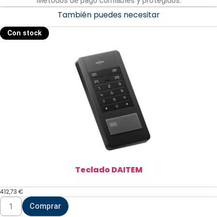
Métodos de pago confiables y protegidos.
También puedes necesitar
Con stock
Teclado DAITEM
412,73
€
Teclado
Comprar
DAITEM
cantidad