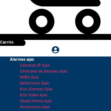
Carrito
Alarmas ajax
Cámaras IP Ajax
Centrales de alarmas Ajax
NVRs Ajax
Detectores Ajax
Kits Alarmas Ajax
Kits Video Ajax
Smart Home Ajax
Accesorios Ajax