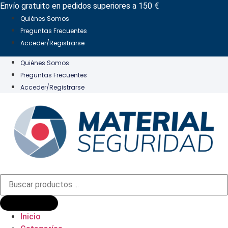
Ir
Envío gratuito en pedidos superiores a 150 €
al
Quiénes Somos
contenido
Preguntas Frecuentes
Acceder/Registrarse
Quiénes Somos
Preguntas Frecuentes
Acceder/Registrarse
Búsqueda
de
productos
Inicio