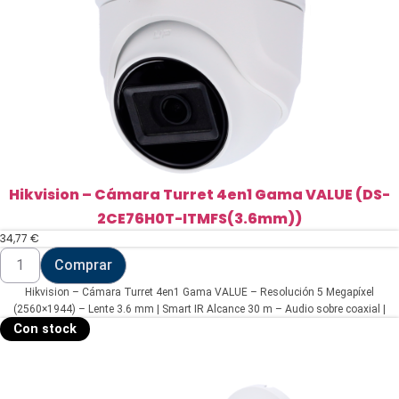
Hikvision – Cámara Turret 4en1 Gama VALUE (DS-
2CE76H0T-ITMFS(3.6mm))
34,77
€
Hikvision
Comprar
-
Cámara
Hikvision – Cámara Turret 4en1 Gama VALUE – Resolución 5 Megapíxel
Turret
4en1
(2560×1944) – Lente 3.6 mm | Smart IR Alcance 30 m – Audio sobre coaxial |
Gama
Micrófono integrado – Impermeable IP67
Con stock
VALUE
(DS-
2CE76H0T-
ITMFS(3.6mm))
cantidad