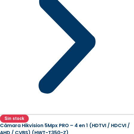
Sin stock
Cámara Hikvision 5Mpx PRO – 4 en 1 (HDTVI / HDCVI /
AHD / CVBS) (HWT-T350-Z)