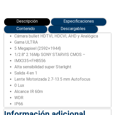
Descripción
Especificaciones
Contenido
Descargables
Cámara bullet HDTVI, HDCVI, AHD y Analógica
Gama ULTRA
5 Megapixel (2592×1944)
1/2.8″ 2.16Mp SONY STARVIS CMOS –
IMX335+FH8556
Alta sensibilidad super Starlight
Salida 4 en 1
Lente Motorizada 2.7-13.5 mm Autofocus
0 Lux
Alcance IR 60m
WDR
IP66
Información adicional