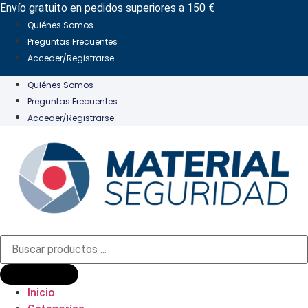
Ir
Envío gratuito en pedidos superiores a 150 €
al
Quiénes Somos
contenido
Preguntas Frecuentes
Acceder/Registrarse
Quiénes Somos
Preguntas Frecuentes
Acceder/Registrarse
Búsqueda
de
productos
Inicio