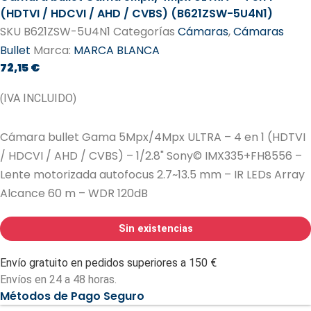
(HDTVI / HDCVI / AHD / CVBS) (B621ZSW-5U4N1)
SKU
B621ZSW-5U4N1
Categorías
Cámaras
,
Cámaras
Bullet
Marca:
MARCA BLANCA
72,15
€
(IVA INCLUIDO)
Cámara bullet Gama 5Mpx/4Mpx ULTRA – 4 en 1 (HDTVI
/ HDCVI / AHD / CVBS) – 1/2.8" Sony© IMX335+FH8556 –
Lente motorizada autofocus 2.7~13.5 mm – IR LEDs Array
Alcance 60 m – WDR 120dB
Sin existencias
Envío gratuito en pedidos superiores a 150 €
Envíos en 24 a 48 horas.
Métodos de Pago Seguro