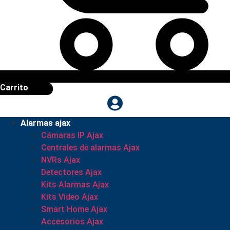
Carrito
Alarmas ajax
Cámaras IP Ajax
Centrales de alarmas Ajax
NVRs Ajax
Detectores Ajax
Kits Alarmas Ajax
Kits Video Ajax
Smart Home Ajax
Accesorios Ajax