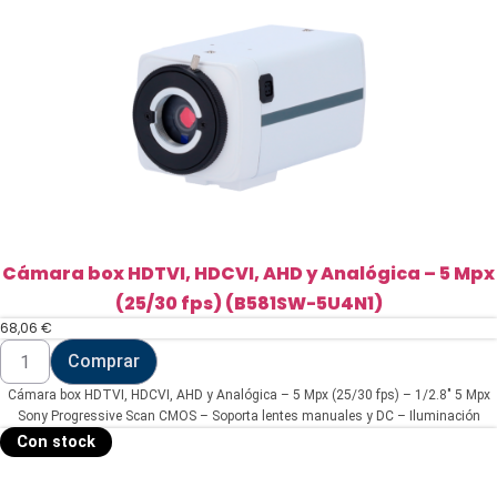
Cámara box HDTVI, HDCVI, AHD y Analógica – 5 Mpx
(25/30 fps) (B581SW-5U4N1)
68,06
€
Cámara
Comprar
box
HDTVI,
Cámara box HDTVI, HDCVI, AHD y Analógica – 5 Mpx (25/30 fps) – 1/2.8" 5 Mpx
HDCVI,
AHD
Sony Progressive Scan CMOS – Soporta lentes manuales y DC – Iluminación
y
mínima 0.01 Lux Color/ 0 Lux IR ON – Menú OSD con WDR real | Starlight
Con stock
Analógica
-
5