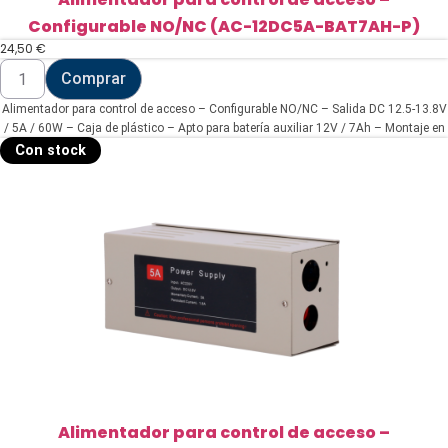
Configurable NO/NC (AC-12DC5A-BAT7AH-P)
24,50
€
Alimentador
Comprar
para
control
Alimentador para control de acceso – Configurable NO/NC – Salida DC 12.5-13.8V
de
acceso
/ 5A / 60W – Caja de plástico – Apto para batería auxiliar 12V / 7Ah – Montaje en
-
superficie
Con stock
Configurable
NO/NC
(AC-
12DC5A-
BAT7AH-
P)
cantidad
Alimentador para control de acceso –