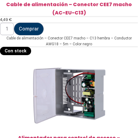
Cable de alimentación – Conector CEE7 macho
(AC-EU-C13)
4,49
€
Cable
Comprar
de
alimentación
Cable de alimentación – Conector CEE7 macho – C13 hembra – Conductor
-
Conector
AWG18 – 5m – Color negro
CEE7
Con stock
macho
(AC-
EU-
C13)
cantidad
Alimentador para control de acceso –