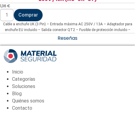
1,36
€
Cable
Comprar
a
enchufe
Cable a enchufe UK (3 Pin) – Entrada máxima AC 250V / 13A – Adaptador para
UK
(3
enchufe EU incluido – Salida conector QT2 – Fusible de protección incluido –
Pin)
Longitud 140cm
Reseñas
-
Entrada
máxima
AC
250V
/
13A
Inicio
(AC-
UK-
Categorías
C7)
Soluciones
cantidad
Blog
Quiénes somos
Contacto