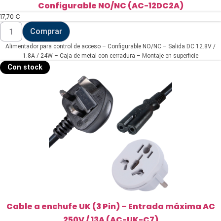
Configurable NO/NC (AC-12DC2A)
17,70
€
Alimentador
Comprar
para
control
Alimentador para control de acceso – Configurable NO/NC – Salida DC 12.8V /
de
acceso
1.8A / 24W – Caja de metal con cerradura – Montaje en superficie
-
Con stock
Configurable
NO/NC
(AC-
12DC2A)
cantidad
Cable a enchufe UK (3 Pin) – Entrada máxima AC
250V / 13A (AC-UK-C7)