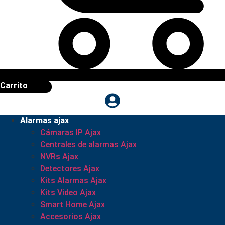
Carrito
Alarmas ajax
Cámaras IP Ajax
Centrales de alarmas Ajax
NVRs Ajax
Detectores Ajax
Kits Alarmas Ajax
Kits Video Ajax
Smart Home Ajax
Accesorios Ajax