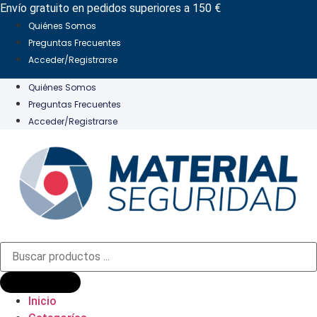
Ir
Envío gratuito en pedidos superiores a 150 €
al
Quiénes Somos
contenido
Preguntas Frecuentes
Acceder/Registrarse
Quiénes Somos
Preguntas Frecuentes
Acceder/Registrarse
Búsqueda
de
productos
Inicio