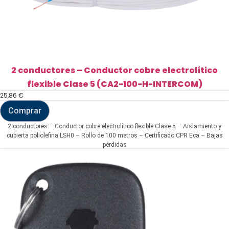
2 conductores – Conductor cobre electrolítico
flexible Clase 5 (CA2-100-H-INTERCOM)
25,86
€
Comprar
2
conductores
2 conductores – Conductor cobre electrolítico flexible Clase 5 – Aislamiento y
-
cubierta poliolefina LSH0 – Rollo de 100 metros – Certificado CPR Eca – Bajas
Conductor
pérdidas
cobre
electrolítico
flexible
Clase
5
(CA2-
100-
H-
INTERCOM)
cantidad