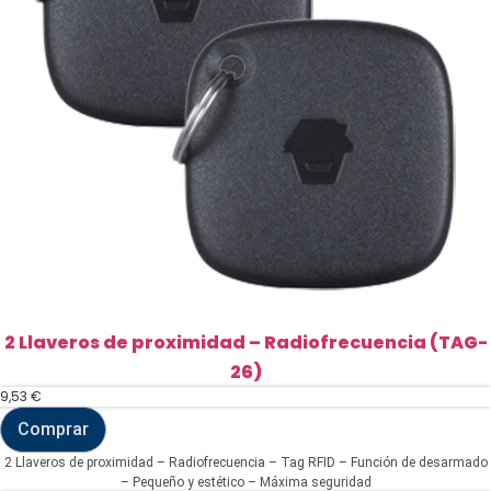
2 Llaveros de proximidad – Radiofrecuencia (TAG-
26)
9,53
€
Comprar
2
Llaveros
2 Llaveros de proximidad – Radiofrecuencia – Tag RFID – Función de desarmado
de
– Pequeño y estético – Máxima seguridad
proximidad