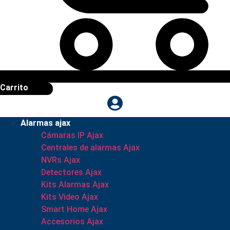
Carrito
Alarmas ajax
Cámaras IP Ajax
Centrales de alarmas Ajax
NVRs Ajax
Detectores Ajax
Kits Alarmas Ajax
Kits Video Ajax
Smart Home Ajax
Accesorios Ajax