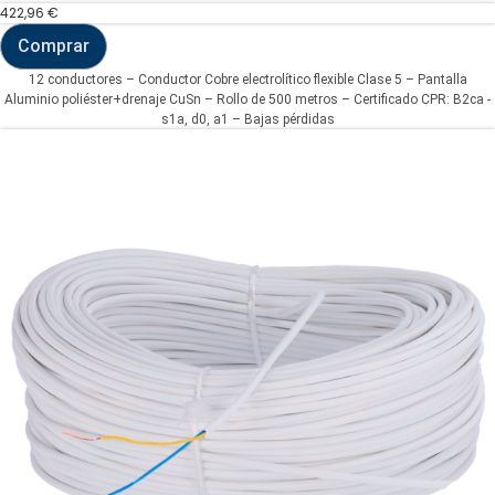
422,96
€
Comprar
12
conductores
12 conductores – Conductor Cobre electrolítico flexible Clase 5 – Pantalla
-
Aluminio poliéster+drenaje CuSn – Rollo de 500 metros – Certificado CPR: B2ca -
Conductor
s1a, d0, a1 – Bajas pérdidas
Cobre
electrolítico
flexible
Clase
5
(CA12-
500-
H)
cantidad