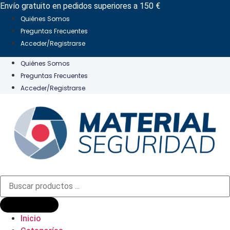
Ir
Envío gratuito en pedidos superiores a 150 €
al
Quiénes Somos
contenido
Preguntas Frecuentes
Acceder/Registrarse
Quiénes Somos
Preguntas Frecuentes
Acceder/Registrarse
Búsqueda
de
productos
Inicio