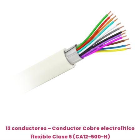
5
(CA12-
100-
H)
cantidad
12 conductores – Conductor Cobre electrolítico
flexible Clase 5 (CA12-500-H)