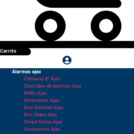
Carrito
Alarmas ajax
Cámaras IP Ajax
Centrales de alarmas Ajax
NVRs Ajax
Detectores Ajax
Kits Alarmas Ajax
Kits Video Ajax
Smart Home Ajax
Accesorios Ajax