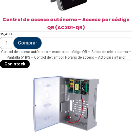
Control de acceso autónomo – Acceso por código
QR (AC301-QR)
39,48
€
Control
Comprar
de
acceso
Control de acceso autónomo – Acceso por código QR – Salida de relé o alarma –
autónomo
-
Pantalla 5" IPS – Control de tiempo | Horario de acceso – Apto para interior
Acceso
Con stock
por
código
QR
(AC301-
QR)
cantidad