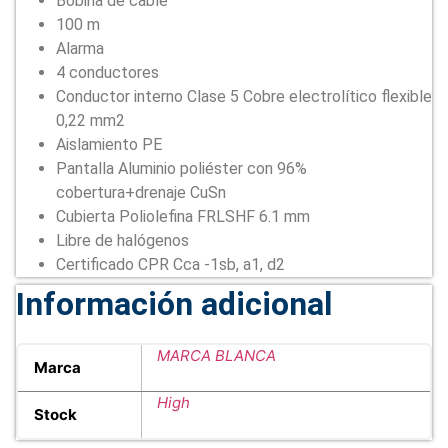
Bobina de cable
100 m
Alarma
4 conductores
Conductor interno Clase 5 Cobre electrolítico flexible
0,22 mm2
Aislamiento PE
Pantalla Aluminio poliéster con 96%
cobertura+drenaje CuSn
Cubierta Poliolefina FRLSHF 6.1 mm
Libre de halógenos
Certificado CPR Cca -1sb, a1, d2
Información adicional
MARCA BLANCA
Marca
High
Stock