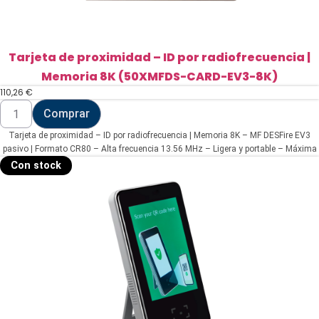
Tarjeta de proximidad – ID por radiofrecuencia |
Memoria 8K (50XMFDS-CARD-EV3-8K)
110,26
€
Tarjeta
Comprar
de
proximidad
Tarjeta de proximidad – ID por radiofrecuencia | Memoria 8K – MF DESFire EV3
-
ID
pasivo | Formato CR80 – Alta frecuencia 13.56 MHz – Ligera y portable – Máxima
por
seguridad | No copiable
Con stock
radiofrecuencia
|
Memoria
8K
(50XMFDS-
CARD-
EV3-
8K)
cantidad