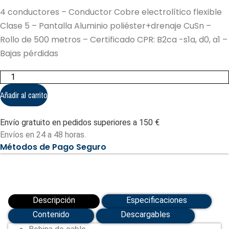
4 conductores – Conductor Cobre electrolítico flexible
Clase 5 – Pantalla Aluminio poliéster+drenaje CuSn –
Rollo de 500 metros – Certificado CPR: B2ca -s1a, d0, a1 –
Bajas pérdidas
4
conductores
-
Añadir al carrito
Conductor
Cobre
electrolítico
Envío gratuito en pedidos superiores a 150 €
flexible
Clase
Envíos en 24 a 48 horas.
5
Métodos de Pago Seguro
(CA4-
500B-
H)
cantidad
Descripción
Especificaciones
Contenido
Descargables