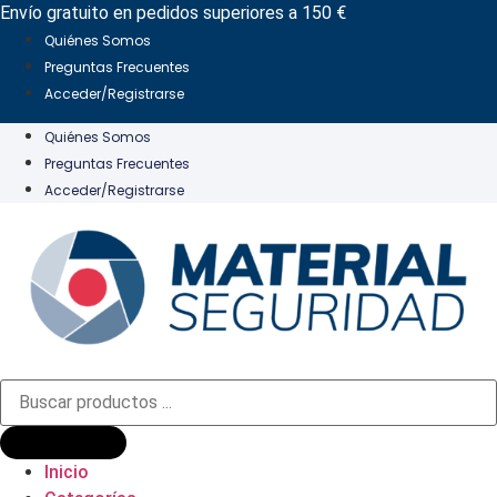
Ir
Envío gratuito en pedidos superiores a 150 €
al
Quiénes Somos
contenido
Preguntas Frecuentes
Acceder/Registrarse
Quiénes Somos
Preguntas Frecuentes
Acceder/Registrarse
Búsqueda
de
productos
Inicio