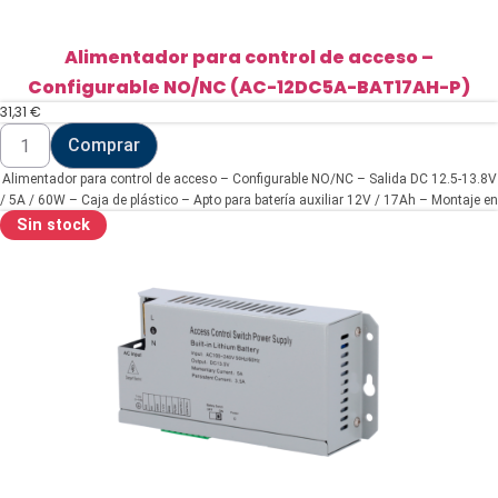
Alimentador para control de acceso –
Configurable NO/NC (AC-12DC5A-BAT17AH-P)
31,31
€
Alimentador
Comprar
para
control
Alimentador para control de acceso – Configurable NO/NC – Salida DC 12.5-13.8V
de
acceso
/ 5A / 60W – Caja de plástico – Apto para batería auxiliar 12V / 17Ah – Montaje en
-
superficie
Sin stock
Configurable
NO/NC
(AC-
12DC5A-
BAT17AH-
P)
cantidad