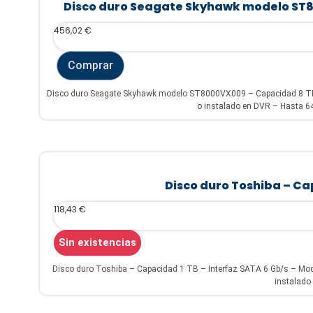
Disco duro Seagate Skyhawk modelo ST
456,02
€
Comprar
Disco duro Seagate Skyhawk modelo ST8000VX009 – Capacidad 8 TB –
o instalado en DVR – Hasta 64
Disco duro Toshiba – Ca
118,43
€
Sin existencias
Disco duro Toshiba – Capacidad 1 TB – Interfaz SATA 6 Gb/s – M
instalado