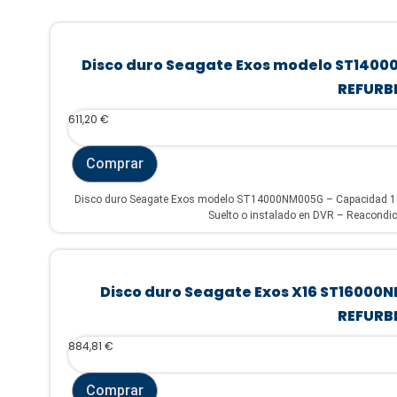
Disco duro Seagate Exos modelo ST1400
REFURB
611,20
€
Comprar
Disco duro Seagate Exos modelo ST14000NM005G – Capacidad 14 
Suelto o instalado en DVR – Reacondic
Disco duro Seagate Exos X16 ST16000
REFURB
884,81
€
Comprar