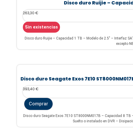
Disco duro Ruijie – Capac
263,30
€
Sin existencias
Disco duro Ruijie – Capacidad 1 TB – Modelo de 2.5" – Interfaz SATA – Modelo compatible Ruijie – Compatible con serie NB
excepto N
Disco duro Seagate Exos 7E10 ST8000NM017
393,40
€
Comprar
Disco duro Seagate Exos 7E10 ST8000NM017B – Capacidad 8 TB – I
Suelto o instalado en DVR – Disipación 