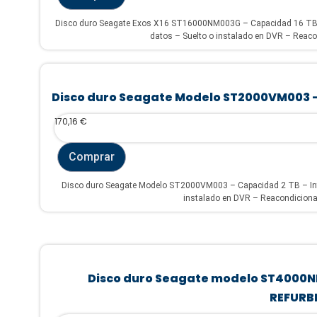
Disco duro Seagate Exos X16 ST16000NM003G – Capacidad 16 TB – 
datos – Suelto o instalado en DVR – Re
Disco duro Seagate Modelo ST2000VM003 
170,16
€
Comprar
Disco duro Seagate Modelo ST2000VM003 – Capacidad 2 TB – Inte
instalado en DVR – Reacondicionad
Disco duro Seagate modelo ST4000N
REFURB