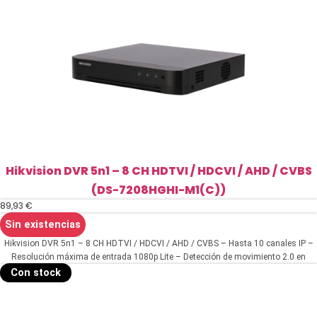
Hikvision DVR 5n1 – 8 CH HDTVI / HDCVI / AHD / CVBS
(DS-7208HGHI-M1(C))
89,93
€
Sin existencias
Hikvision DVR 5n1 – 8 CH HDTVI / HDCVI / AHD / CVBS – Hasta 10 canales IP –
Resolución máxima de entrada 1080p Lite – Detección de movimiento 2.0 en
todos los canales – Admite 1 disco duro hasta 4 TB | Audio
Con stock