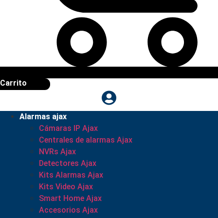
Carrito
Alarmas ajax
Cámaras IP Ajax
Centrales de alarmas Ajax
NVRs Ajax
Detectores Ajax
Kits Alarmas Ajax
Kits Video Ajax
Smart Home Ajax
Accesorios Ajax