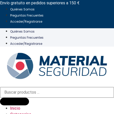
Ir
Envío gratuito en pedidos superiores a 150 €
al
Quiénes Somos
contenido
Preguntas Frecuentes
Acceder/Registrarse
Quiénes Somos
Preguntas Frecuentes
Acceder/Registrarse
Búsqueda
de
productos
Inicio