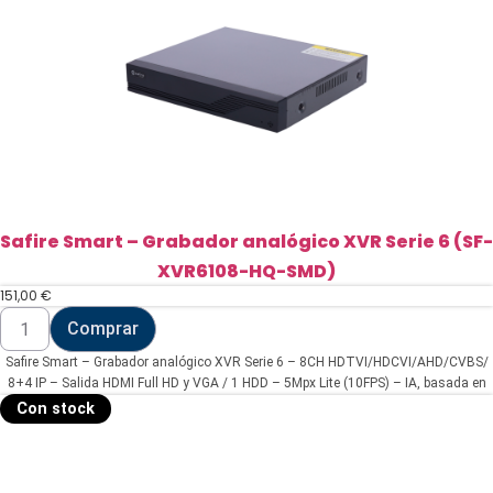
Safire Smart – Grabador analógico XVR Serie 6 (SF-
XVR6108-HQ-SMD)
151,00
€
Safire
Comprar
Smart
-
Safire Smart – Grabador analógico XVR Serie 6 – 8CH HDTVI/HDCVI/AHD/CVBS/
Grabador
analógico
8+4 IP – Salida HDMI Full HD y VGA / 1 HDD – 5Mpx Lite (10FPS) – IA, basada en
XVR
humano y vehículo
Con stock
Serie
6
(SF-
XVR6108-
HQ-