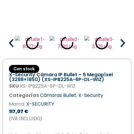
Con stock
X-Security Cámara IP Bullet – 6 Megapíxel
(3288×1850) (XS-IPB225A-6P-DL-WIZ)
SKU
XS-IPB225A-6P-DL-WIZ
Categorías
Cámaras Bullet
,
X-Security
Marca:
X-SECURITY
117,07
€
(IVA INCLUIDO)