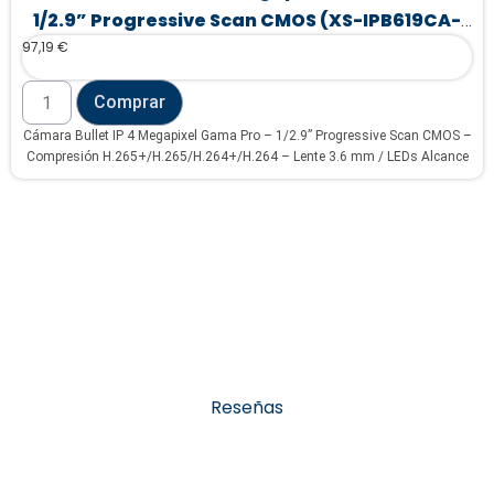
1/2.9” Progressive Scan CMOS (XS-IPB619CA-
97,19
€
4PS-FC-AI)
Comprar
Cámara Bullet IP 4 Megapixel Gama Pro – 1/2.9” Progressive Scan CMOS –
Compresión H.265+/H.265/H.264+/H.264 – Lente 3.6 mm / LEDs Alcance
60 m – WDR | Micrófono integrado – Funciones Inteligentes
Reseñas