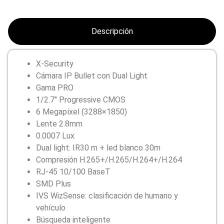
Descripción
X-Security
Cámara IP Bullet con Dual Light
Gama PRO
1/2.7″ Progressive CMOS
6 Megapíxel (3288×1850)
Lente 2.8mm
0.0007 Lux
Dual light: IR30 m + led blanco 30m
Compresión H.265+/H.265/H.264+/H.264
RJ-45 10/100 BaseT
SMD Plus
IVS WizSense: clasificación de humano y
vehículo
Búsqueda inteligente