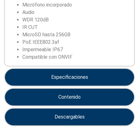
Micrófono incorporado
Audio
WDR 120dB
IR CUT
MicroSD hasta 256GB
PoE IEEE802.3af
Impermeable IP67
Compatible con ONVIF
Especificaciones
Contenido
Descargables