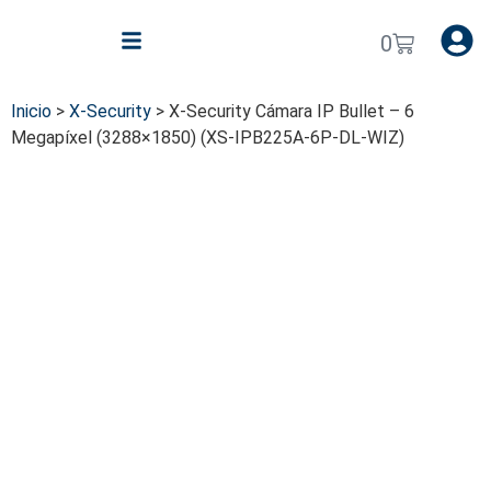
0
Inicio
>
X-Security
>
X-Security Cámara IP Bullet – 6
Megapíxel (3288×1850) (XS-IPB225A-6P-DL-WIZ)