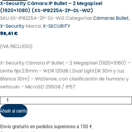
X-Security Cámara IP Bullet – 2 Megapíxel
(1920×1080) (XS-IPB225A-2P-DL-WIZ)
SKU
XS-IPB225A-2P-DL-WIZ
Categorías
Cámaras Bullet
,
X-Security
Marca:
X-SECURITY
96,41
€
(IVA INCLUIDO)
X-Security Cámara IP Bullet – 2 Megapíxel (1920×1080) –
Lente fija 2.8mm – WDR 120dB | Dual Light(IR 30m y Luz
Blanca 30m) – WizSense, con clasificación de humano y
vehículo – MicroSD 256GB / IP67
X-
Security
Cámara
Añadir al carrito
IP
Bullet
-
Envío gratuito en pedidos superiores a 150 €
2
Megapíxel