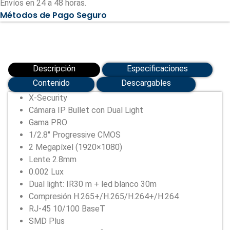
Envíos en 24 a 48 horas.
(1920x1080)
Métodos de Pago Seguro
(XS-
IPB225A-
2P-
DL-
WIZ)
cantidad
Descripción
Especificaciones
Contenido
Descargables
X-Security
Cámara IP Bullet con Dual Light
Gama PRO
1/2.8″ Progressive CMOS
2 Megapíxel (1920×1080)
Lente 2.8mm
0.002 Lux
Dual light: IR30 m + led blanco 30m
Compresión H.265+/H.265/H.264+/H.264
RJ-45 10/100 BaseT
SMD Plus