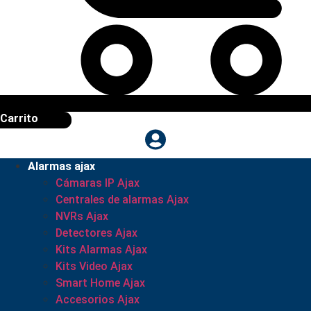
Carrito
Alarmas ajax
Cámaras IP Ajax
Centrales de alarmas Ajax
NVRs Ajax
Detectores Ajax
Kits Alarmas Ajax
Kits Video Ajax
Smart Home Ajax
Accesorios Ajax