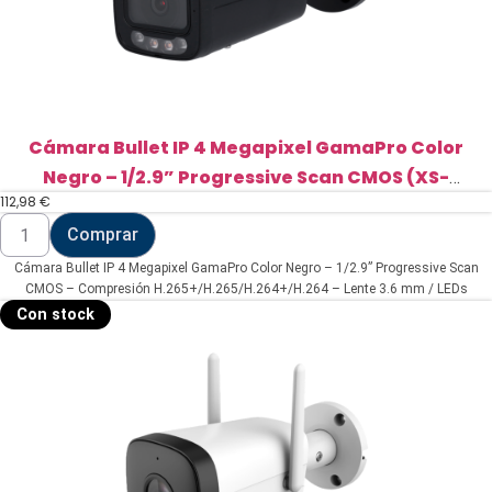
Cámara Bullet IP 4 Megapixel GamaPro Color
Negro – 1/2.9” Progressive Scan CMOS (XS-
112,98
€
IPB619CA-4PS-FC-AI-BLACK)
Cámara
Comprar
Bullet
IP
Cámara Bullet IP 4 Megapixel GamaPro Color Negro – 1/2.9” Progressive Scan
4
Megapixel
CMOS – Compresión H.265+/H.265/H.264+/H.264 – Lente 3.6 mm / LEDs
GamaPro
Alcance 60 m – WDR | Micrófono integrado – Funciones Inteligentes
Con stock
Color
Negro
-
1/2.9”
Progressive
Scan
CMOS
(XS-
IPB619CA-
4PS-