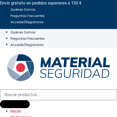
Ir
Envío gratuito en pedidos superiores a 150 €
al
Quiénes Somos
contenido
Preguntas Frecuentes
Acceder/Registrarse
Quiénes Somos
Preguntas Frecuentes
Acceder/Registrarse
Búsqueda
de
productos
Inicio