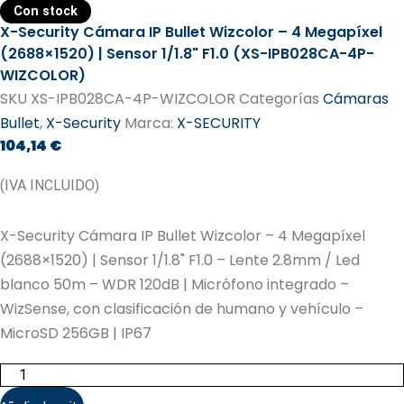
Con stock
X-Security Cámara IP Bullet Wizcolor – 4 Megapíxel
(2688×1520) | Sensor 1/1.8" F1.0 (XS-IPB028CA-4P-
WIZCOLOR)
SKU
XS-IPB028CA-4P-WIZCOLOR
Categorías
Cámaras
Bullet
,
X-Security
Marca:
X-SECURITY
104,14
€
(IVA INCLUIDO)
X-Security Cámara IP Bullet Wizcolor – 4 Megapíxel
(2688×1520) | Sensor 1/1.8" F1.0 – Lente 2.8mm / Led
blanco 50m – WDR 120dB | Micrófono integrado –
WizSense, con clasificación de humano y vehículo –
MicroSD 256GB | IP67
X-
Security
Cámara