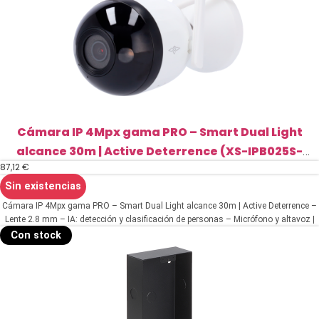
Cámara IP 4Mpx gama PRO – Smart Dual Light
alcance 30m | Active Deterrence (XS-IPB025S-
87,12
€
4PW-TIOC)
Sin existencias
Cámara IP 4Mpx gama PRO – Smart Dual Light alcance 30m | Active Deterrence –
Lente 2.8 mm – IA: detección y clasificación de personas – Micrófono y altavoz |
MicroSD – Wifi IEEE802.11b/g/n | Impermeable IP67
Con stock