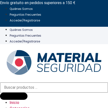
Ir
Envío gratuito en pedidos superiores a 150 €
al
Quiénes Somos
contenido
Preguntas Frecuentes
Acceder/Registrarse
Quiénes Somos
Preguntas Frecuentes
Acceder/Registrarse
Búsqueda
de
productos
Inicio