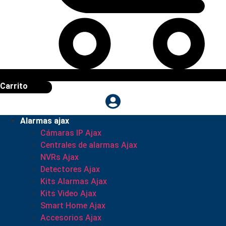
Carrito
Alarmas ajax
Cámaras IP Ajax
Centrales de alarmas Ajax
NVRs Ajax
Detectores Ajax
Kits Alarmas Ajax
Kits Video Ajax
Smart Home Ajax
Accesorios Ajax