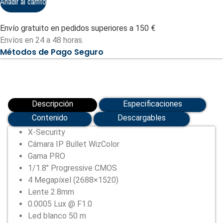
Añadir al carrito
IP
Bullet
Wizcolor
Envío gratuito en pedidos superiores a 150 €
-
4
Envíos en 24 a 48 horas.
Megapíxel
Métodos de Pago Seguro
(2688x1520)
|
Sensor
1/1.8"
F1.0
(XS-
IPB028CA-
Descripción
Especificaciones
4P-
WIZCOLOR)
Contenido
Descargables
cantidad
X-Security
Cámara IP Bullet WizColor
Gama PRO
1/1.8″ Progressive CMOS
4 Megapíxel (2688×1520)
Lente 2.8mm
0.0005 Lux @ F1.0
Led blanco 50 m