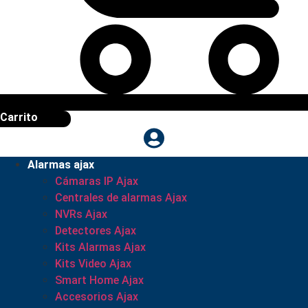
Carrito
Alarmas ajax
Cámaras IP Ajax
Centrales de alarmas Ajax
NVRs Ajax
Detectores Ajax
Kits Alarmas Ajax
Kits Video Ajax
Smart Home Ajax
Accesorios Ajax