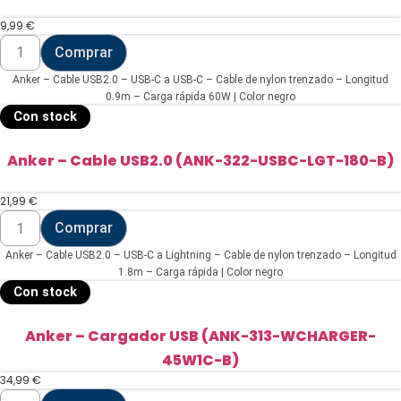
9,99
€
Anker
Comprar
-
Cable
Anker – Cable USB2.0 – USB-C a USB-C – Cable de nylon trenzado – Longitud
USB2.0
(ANK-
0.9m – Carga rápida 60W | Color negro
322-
Con stock
USBC-
USBC-
90-
Anker – Cable USB2.0 (ANK-322-USBC-LGT-180-B)
B)
cantidad
21,99
€
Anker
Comprar
-
Cable
Anker – Cable USB2.0 – USB-C a Lightning – Cable de nylon trenzado – Longitud
USB2.0
(ANK-
1.8m – Carga rápida | Color negro
322-
Con stock
USBC-
LGT-
180-
Anker – Cargador USB (ANK-313-WCHARGER-
B)
45W1C-B)
cantidad
34,99
€
Anker