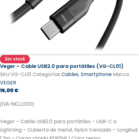
Sin stock
Veger – Cable USB2.0 para portátiles (VG-CL01)
SKU
VG-CL01
Categorías
Cables
,
Smartphone
Marca:
VEGER
15,00
€
(IVA INCLUIDO)
Veger – Cable USB2.0 para portátiles – USB-C a
Lightning – Cubierta de metal, Nylon trenzado – Longitud
1.2m – Carga rápida PD65W | Color negro