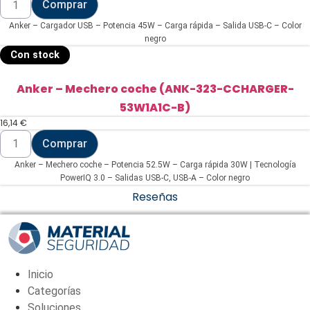
Comprar
-
Cargador
Anker – Cargador USB – Potencia 45W – Carga rápida – Salida USB-C – Color
USB
(ANK-
negro
313-
Con stock
WCHARGER-
45W1C-
B)
Anker – Mechero coche (ANK-323-CCHARGER-
cantidad
53W1A1C-B)
16,14
€
Anker
Comprar
-
Mechero
Anker – Mechero coche – Potencia 52.5W – Carga rápida 30W | Tecnología
coche
(ANK-
PowerIQ 3.0 – Salidas USB-C, USB-A – Color negro
323-
Reseñas
CCHARGER-
53W1A1C-
B)
cantidad
Inicio
Categorías
Soluciones