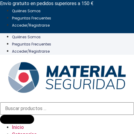
Ir
Envío gratuito en pedidos superiores a 150 €
al
Quiénes Somos
contenido
Preguntas Frecuentes
Acceder/Registrarse
Quiénes Somos
Preguntas Frecuentes
Acceder/Registrarse
Búsqueda
de
productos
Inicio