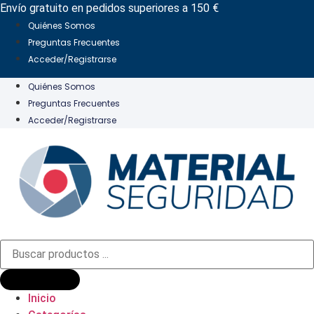
Ir
Envío gratuito en pedidos superiores a 150 €
al
Quiénes Somos
contenido
Preguntas Frecuentes
Acceder/Registrarse
Quiénes Somos
Preguntas Frecuentes
Acceder/Registrarse
Búsqueda
de
productos
Inicio