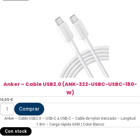
25W1C-
B)
cantidad
Anker – Cable USB2.0 (ANK-322-USBC-USBC-180-
W)
14,99
€
Anker
Comprar
-
Cable
Anker – Cable USB2.0 – USB-C a USB-C – Cable de nylon trenzado – Longitud
USB2.0
(ANK-
1.8m – Carga rápida 60W | Color blanco
322-
Con stock
USBC-