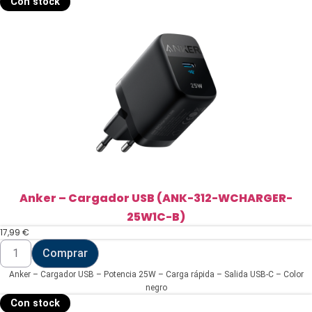
Con stock
USBC-
USBC-
180-
B)
cantidad
Anker – Cargador USB (ANK-312-WCHARGER-
25W1C-B)
17,99
€
Anker
Comprar
-
Cargador
Anker – Cargador USB – Potencia 25W – Carga rápida – Salida USB-C – Color
USB
(ANK-
negro
312-
Con stock
WCHARGER-