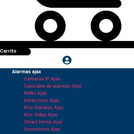
Carrito
Alarmas ajax
Cámaras IP Ajax
Centrales de alarmas Ajax
NVRs Ajax
Detectores Ajax
Kits Alarmas Ajax
Kits Video Ajax
Smart Home Ajax
Accesorios Ajax