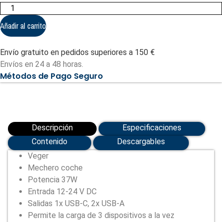
VEGER
-
Mechero
Añadir al carrito
coche
(VG-
CC271-
Envío gratuito en pedidos superiores a 150 €
2A1C)
cantidad
Envíos en 24 a 48 horas.
Métodos de Pago Seguro
Descripción
Especificaciones
Contenido
Descargables
Veger
Mechero coche
Potencia 37W
Entrada 12-24 V DC
Salidas 1x USB-C, 2x USB-A
Permite la carga de 3 dispositivos a la vez