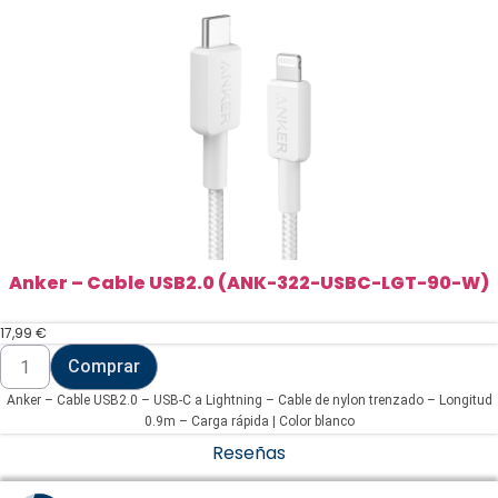
USBC-
180-
W)
cantidad
Anker – Cable USB2.0 (ANK-322-USBC-LGT-90-W)
17,99
€
Anker
Comprar
-
Cable
Anker – Cable USB2.0 – USB-C a Lightning – Cable de nylon trenzado – Longitud
USB2.0
(ANK-
0.9m – Carga rápida | Color blanco
322-
Reseñas
USBC-
LGT-
90-