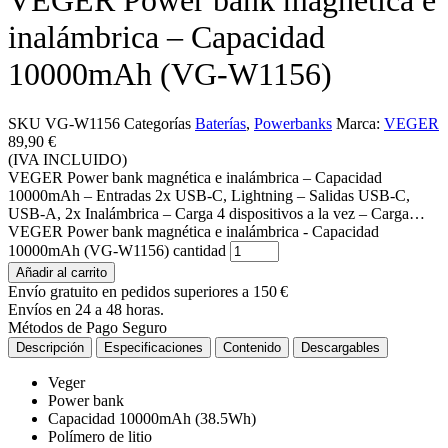
VEGER Power bank magnética e
inalámbrica – Capacidad
10000mAh (VG-W1156)
SKU
VG-W1156
Categorías
Baterías
,
Powerbanks
Marca:
VEGER
89,90
€
(IVA INCLUIDO)
VEGER Power bank magnética e inalámbrica – Capacidad
10000mAh – Entradas 2x USB-C, Lightning – Salidas USB-C,
USB-A, 2x Inalámbrica – Carga 4 dispositivos a la vez – Carga
rápida PD22.5W
VEGER Power bank magnética e inalámbrica - Capacidad
10000mAh (VG-W1156) cantidad
Añadir al carrito
Envío gratuito en pedidos superiores a 150 €
Envíos en 24 a 48 horas.
Métodos de Pago Seguro
Descripción
Especificaciones
Contenido
Descargables
Veger
Power bank
Capacidad 10000mAh (38.5Wh)
Polímero de litio