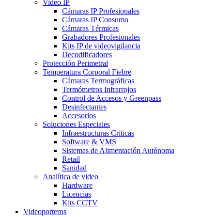
Video IP
Cámaras IP Profesionales
Cámaras IP Consumo
Cámaras Térmicas
Grabadores Profesionales
Kits IP de videovigilancia
Decodificadores
Protección Perimetral
Temperatura Corporal Fiebre
Cámaras Termográficas
Termómetros Infrarrojos
Control de Accesos y Greenpass
Desinfectantes
Accesorios
Soluciones Especiales
Infraestructuras Críticas
Software & VMS
Sistemas de Alimentación Autónoma
Retail
Sanidad
Analítica de video
Hardware
Licencias
Kits CCTV
Videoporteros