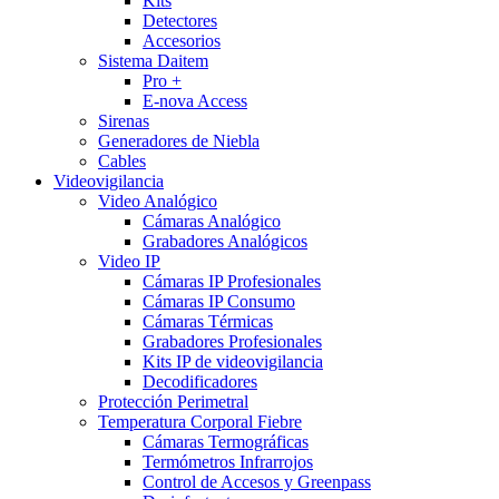
Kits
Detectores
Accesorios
Sistema Daitem
Pro +
E-nova Access
Sirenas
Generadores de Niebla
Cables
Videovigilancia
Video Analógico
Cámaras Analógico
Grabadores Analógicos
Video IP
Cámaras IP Profesionales
Cámaras IP Consumo
Cámaras Térmicas
Grabadores Profesionales
Kits IP de videovigilancia
Decodificadores
Protección Perimetral
Temperatura Corporal Fiebre
Cámaras Termográficas
Termómetros Infrarrojos
Control de Accesos y Greenpass