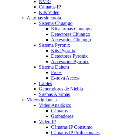
NVRs
Cámaras IP
Kits Video
Alarmas sin cuota
Sistema Chuango
Kit alarmas Chuango
Detectores Chuango
Accesorios Chuango
Sistema Pyronix
Kits Pyronix
Detectores Pyronix
Accesorios Pyronix
Sistema Daitem
Pro +
E-nova Access
Cables
Generadores de Niebla
Sirenas Alarmas
Videovigilancia
Video Analógico
Cámaras
Grabadores
Video IP
Cámaras IP Consumo
Cámaras IP Profesionales