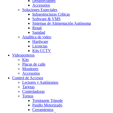
Desinfectantes
Accesorios
Soluciones Especiales
Infraestructuras Críticas
Software & VMS
Sistemas de Alimentación Autónoma
Retail
Sanidad
Analítica de video
Hardware
Licencias
Kits CCTV
Videoporteros
Kits
Placas de calle
Monitores
Accesorios
Control de Accesos
Lectores y Autónomos
Tarjetas
Controladoras
Tornos
Torniquete Tripode
Pasillo Motorizado
Cerramientos