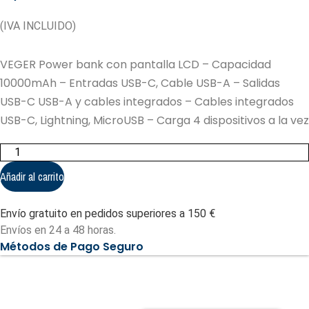
(IVA INCLUIDO)
VEGER Power bank con pantalla LCD – Capacidad
10000mAh – Entradas USB-C, Cable USB-A – Salidas
USB-C USB-A y cables integrados – Cables integrados
USB-C, Lightning, MicroUSB – Carga 4 dispositivos a la vez
VEGER
Power
bank
Añadir al carrito
con
pantalla
LCD
Envío gratuito en pedidos superiores a 150 €
-
Capacidad
Envíos en 24 a 48 horas.
10000mAh
Métodos de Pago Seguro
(VG-
W1116)
cantidad