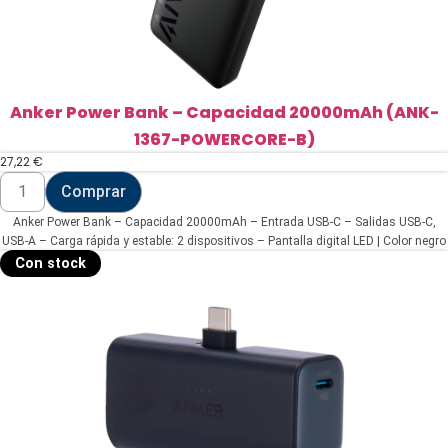
Anker Power Bank – Capacidad 20000mAh (ANK-
1367-POWERCORE-B)
27,22
€
Anker
Comprar
Power
Bank
Anker Power Bank – Capacidad 20000mAh – Entrada USB-C – Salidas USB-C,
-
Capacidad
USB-A – Carga rápida y estable: 2 dispositivos – Pantalla digital LED | Color negro
20000mAh
Con stock
(ANK-
1367-
POWERCORE-
B)
cantidad