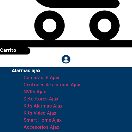
Carrito
Alarmas ajax
Cámaras IP Ajax
Centrales de alarmas Ajax
NVRs Ajax
Detectores Ajax
Kits Alarmas Ajax
Kits Video Ajax
Smart Home Ajax
Accesorios Ajax