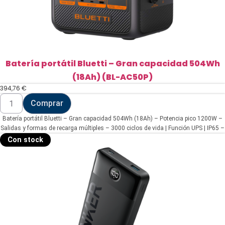
Batería portátil Bluetti – Gran capacidad 504Wh
(18Ah) (BL-AC50P)
394,76
€
Batería
Comprar
portátil
Bluetti
Batería portátil Bluetti – Gran capacidad 504Wh (18Ah) – Potencia pico 1200W –
-
Gran
Salidas y formas de recarga múltiples – 3000 ciclos de vida | Función UPS | IP65 –
capacidad
Pantalla LCD | Control a través la APP
Con stock
504Wh
(18Ah)
(BL-
AC50P)
cantidad