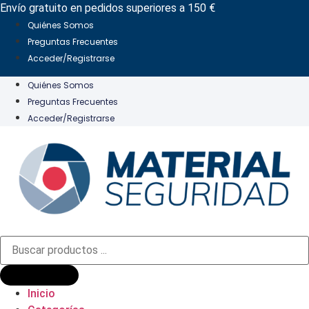
Ir
Envío gratuito en pedidos superiores a 150 €
al
Quiénes Somos
contenido
Preguntas Frecuentes
Acceder/Registrarse
Quiénes Somos
Preguntas Frecuentes
Acceder/Registrarse
Búsqueda
de
productos
Inicio