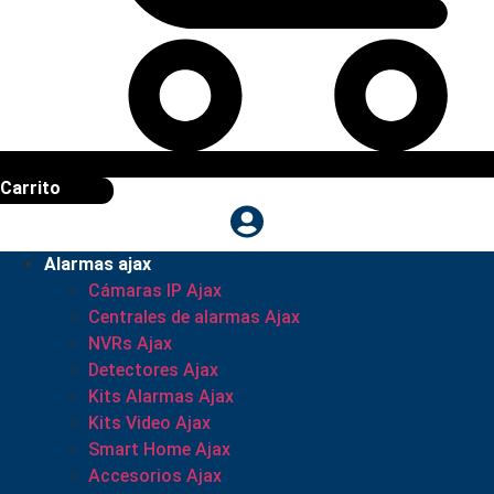
Carrito
Alarmas ajax
Cámaras IP Ajax
Centrales de alarmas Ajax
NVRs Ajax
Detectores Ajax
Kits Alarmas Ajax
Kits Video Ajax
Smart Home Ajax
Accesorios Ajax