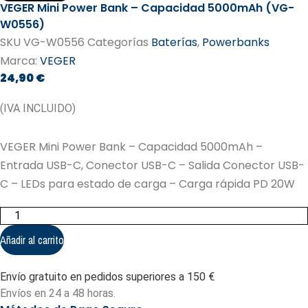
VEGER Mini Power Bank – Capacidad 5000mAh (VG-
W0556)
SKU
VG-W0556
Categorías
Baterías
,
Powerbanks
Marca:
VEGER
24,90
€
(IVA INCLUIDO)
VEGER Mini Power Bank – Capacidad 5000mAh –
Entrada USB-C, Conector USB-C – Salida Conector USB-
C – LEDs para estado de carga – Carga rápida PD 20W
VEGER
Mini
Power
Añadir al carrito
Bank
-
Capacidad
Envío gratuito en pedidos superiores a 150 €
5000mAh
(VG-
Envíos en 24 a 48 horas.
W0556)