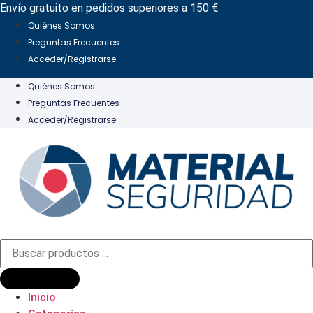
Ir
Envío gratuito en pedidos superiores a 150 €
al
Quiénes Somos
contenido
Preguntas Frecuentes
Acceder/Registrarse
Quiénes Somos
Preguntas Frecuentes
Acceder/Registrarse
Búsqueda
de
productos
Inicio