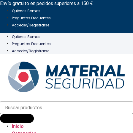
Ir
Envío gratuito en pedidos superiores a 150 €
al
Quiénes Somos
contenido
Preguntas Frecuentes
Acceder/Registrarse
Quiénes Somos
Preguntas Frecuentes
Acceder/Registrarse
Búsqueda
de
productos
Inicio