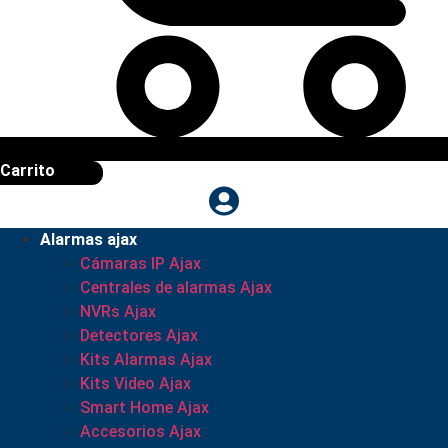
Carrito
Alarmas ajax
Cámaras IP Ajax
Centrales de alarmas Ajax
NVRs Ajax
Detectores Ajax
Kits Alarmas Ajax
Kits Video Ajax
Smart Home Ajax
Accesorios Ajax