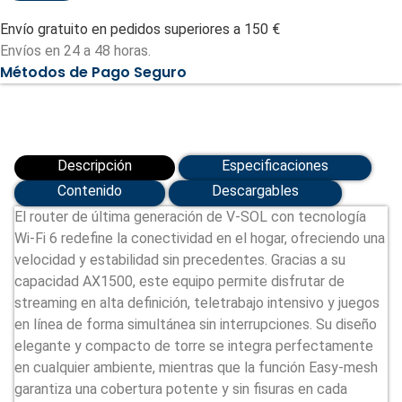
Wi-
Fi
Envío gratuito en pedidos superiores a 150 €
6
-
Envíos en 24 a 48 horas.
3
Métodos de Pago Seguro
x
RJ45
10/100/1000
Mbps
(VSOL-
HG5020-
AX15-
Descripción
Especificaciones
3G)
cantidad
Contenido
Descargables
El router de última generación de V-SOL con tecnología
Wi-Fi 6 redefine la conectividad en el hogar, ofreciendo una
velocidad y estabilidad sin precedentes. Gracias a su
capacidad AX1500, este equipo permite disfrutar de
streaming en alta definición, teletrabajo intensivo y juegos
en línea de forma simultánea sin interrupciones. Su diseño
elegante y compacto de torre se integra perfectamente
en cualquier ambiente, mientras que la función Easy-mesh
garantiza una cobertura potente y sin fisuras en cada