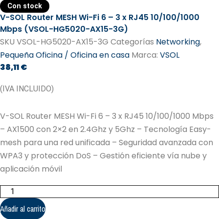
Con stock
V-SOL Router MESH Wi-Fi 6 – 3 x RJ45 10/100/1000
Mbps (VSOL-HG5020-AX15-3G)
SKU
VSOL-HG5020-AX15-3G
Categorías
Networking
,
Pequeña Oficina / Oficina en casa
Marca:
VSOL
38,11
€
(IVA INCLUIDO)
V-SOL Router MESH Wi-Fi 6 – 3 x RJ45 10/100/1000 Mbps
– AX1500 con 2×2 en 2.4Ghz y 5Ghz – Tecnología Easy-
mesh para una red unificada – Seguridad avanzada con
WPA3 y protección DoS – Gestión eficiente vía nube y
aplicación móvil
V-
SOL
Router
Añadir al carrito
MESH