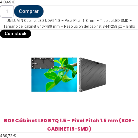
413,49
€
UNILUMIN
Comprar
Cabinet
LED
UNILUMIN Cabinet LED UDAII 1.8 – Pixel Pitch 1.8 mm – Tipo de LED SMD –
UDAII
1.8
Tamaño del cabinet 640×480 mm – Resolución del cabinet 344×258 px – Brillo
-
600 cd/m2
Con stock
Pixel
Pitch
1.8
mm
(UNI-
UDAII18-
SMD)
cantidad
BOE Cábinet LED BTQ 1.5 – Pixel Pitch 1.5 mm (BOE-
CABINET15-SMD)
489,72
€