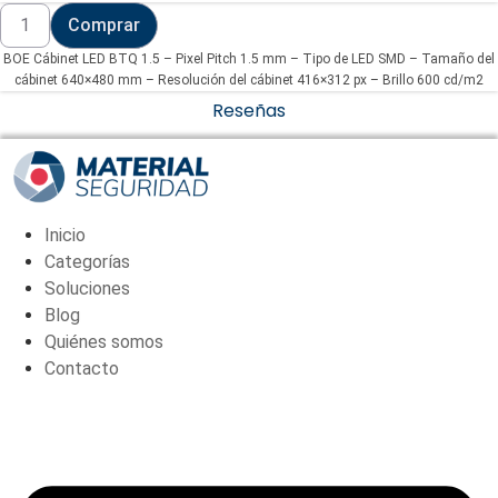
BOE
Comprar
Cábinet
LED
BOE Cábinet LED BTQ 1.5 – Pixel Pitch 1.5 mm – Tipo de LED SMD – Tamaño del
BTQ
1.5
cábinet 640×480 mm – Resolución del cábinet 416×312 px – Brillo 600 cd/m2
-
Reseñas
Pixel
Pitch
1.5
mm
(BOE-
CABINET15-
SMD)
Inicio
cantidad
Categorías
Soluciones
Blog
Quiénes somos
Contacto