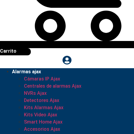
Carrito
Alarmas ajax
Cámaras IP Ajax
Centrales de alarmas Ajax
NVRs Ajax
Detectores Ajax
Kits Alarmas Ajax
Kits Video Ajax
Smart Home Ajax
Accesorios Ajax