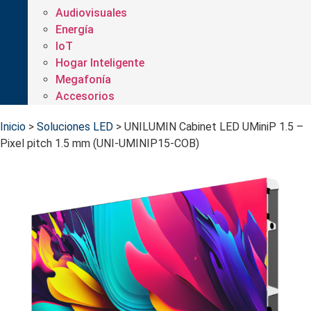
Audiovisuales
Energía
IoT
Hogar Inteligente
Megafonía
Accesorios
Inicio
>
Soluciones LED
>
UNILUMIN Cabinet LED UMiniP 1.5 –
Pixel pitch 1.5 mm (UNI-UMINIP15-COB)