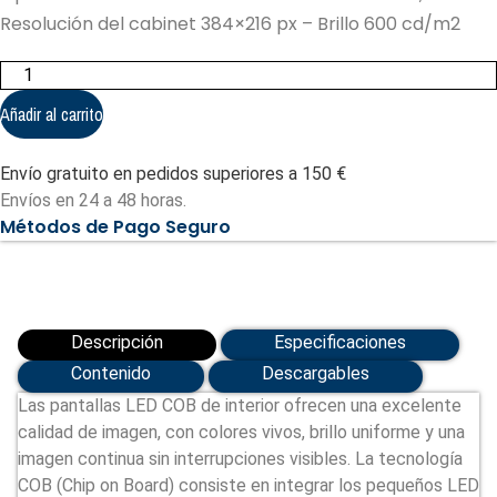
Resolución del cabinet 384×216 px – Brillo 600 cd/m2
UNILUMIN
Cabinet
LED
Añadir al carrito
UMiniP
1.5
-
Envío gratuito en pedidos superiores a 150 €
Pixel
pitch
Envíos en 24 a 48 horas.
1.5
Métodos de Pago Seguro
mm
(UNI-
UMINIP15-
COB)
cantidad
Descripción
Especificaciones
Contenido
Descargables
Las pantallas LED COB de interior ofrecen una excelente
calidad de imagen, con colores vivos, brillo uniforme y una
imagen continua sin interrupciones visibles. La tecnología
COB (Chip on Board) consiste en integrar los pequeños LED