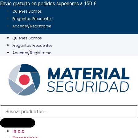
Ir
Envío gratuito en pedidos superiores a 150 €
al
Quiénes Somos
contenido
Preguntas Frecuentes
Acceder/Registrarse
Quiénes Somos
Preguntas Frecuentes
Acceder/Registrarse
Búsqueda
de
productos
Inicio