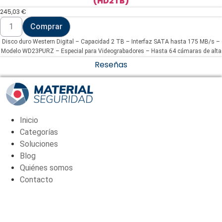
(HD2TB)
245,03
€
Disco
Comprar
duro
Western
Disco duro Western Digital – Capacidad 2 TB – Interfaz SATA hasta 175 MB/s –
Digital
-
Modelo WD23PURZ – Especial para Videograbadores – Hasta 64 cámaras de alta
Capacidad
definición
Reseñas
2
TB
(HD2TB)
cantidad
Inicio
Categorías
Soluciones
Blog
Quiénes somos
Contacto