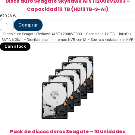
Disco duro Seagate Skyhawk AI ST12000VE003 –
Capacidad 12 TB (HD12TB-S-AI)
679,26
€
Disco
Comprar
duro
Seagate
Disco duro Seagate Skyhawk AI ST12000VE003 – Capacidad 12 TB – Interfaz
Skyhawk
AI
SATA 6 Gb/s – Diseñado para sistemas NVR con IA – Suelto o instalado en NVR
ST12000VE003
– Soporta hasta 32 transmisiones de IA
Con stock
-
Capacidad
12
TB
(HD12TB-
S-
AI)
cantidad
Pack de discos duros Seagate – 10 unidades