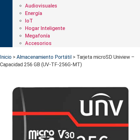
Audiovisuales
Energía
IoT
Hogar Inteligente
Megafonía
Accesorios
Inicio
>
Almacenamiento Portátil
>
Tarjeta microSD Uniview –
Capacidad 256 GB (UV-TF-256G-MT)