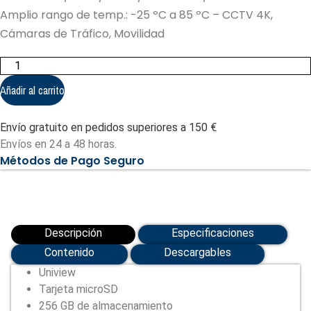
Amplio rango de temp.: -25 ºC a 85 ºC – CCTV 4K,
Cámaras de Tráfico, Movilidad
Tarjeta
microSD
Uniview
Añadir al carrito
-
Capacidad
256
Envío gratuito en pedidos superiores a 150 €
GB
(UV-
Envíos en 24 a 48 horas.
TF-
Métodos de Pago Seguro
256G-
MT)
cantidad
Descripción
Especificaciones
Contenido
Descargables
Uniview
Tarjeta microSD
256 GB de almacenamiento