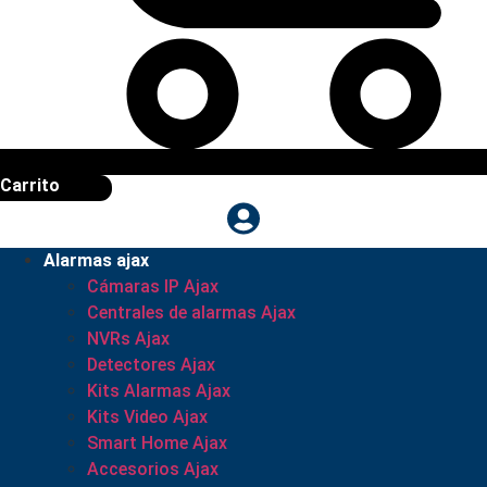
Carrito
Alarmas ajax
Cámaras IP Ajax
Centrales de alarmas Ajax
NVRs Ajax
Detectores Ajax
Kits Alarmas Ajax
Kits Video Ajax
Smart Home Ajax
Accesorios Ajax