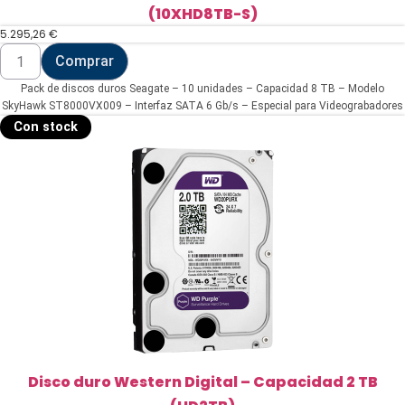
(10XHD8TB-S)
5.295,26
€
Pack
Comprar
de
discos
Pack de discos duros Seagate – 10 unidades – Capacidad 8 TB – Modelo
duros
Seagate
SkyHawk ST8000VX009 – Interfaz SATA 6 Gb/s – Especial para Videograbadores
-
Con stock
10
unidades
(10XHD8TB-
S)
cantidad
Disco duro Western Digital – Capacidad 2 TB