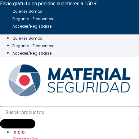
Ir
Envío gratuito en pedidos superiores a 150 €
al
Quiénes Somos
contenido
Preguntas Frecuentes
Acceder/Registrarse
Quiénes Somos
Preguntas Frecuentes
Acceder/Registrarse
Búsqueda
de
productos
Inicio