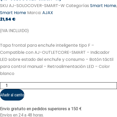
SKU
AJ-SOLOCOVER-SMART-W
Categorías
Smart Home
,
Smart Home
Marca:
AJAX
21,54
€
(IVA INCLUIDO)
Tapa frontal para enchufe inteligente tipo F –
Compatible con AJ-OUTLETCORE-SMART – Indicador
LED sobre estado del enchufe y consumo – Botón táctil
para control manual – Retroalimentación LED – Color
blanco
AJ-
SOLOCOVER-
SMART-
Añadir al carrito
W
Ajax
Smart
Envío gratuito en pedidos superiores a 150 €
Home
Blanco
Envíos en 24 a 48 horas.