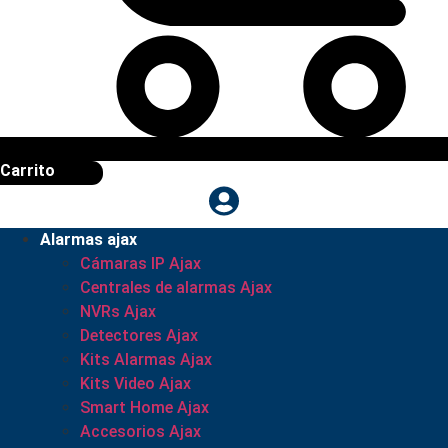
Carrito
Alarmas ajax
Cámaras IP Ajax
Centrales de alarmas Ajax
NVRs Ajax
Detectores Ajax
Kits Alarmas Ajax
Kits Video Ajax
Smart Home Ajax
Accesorios Ajax