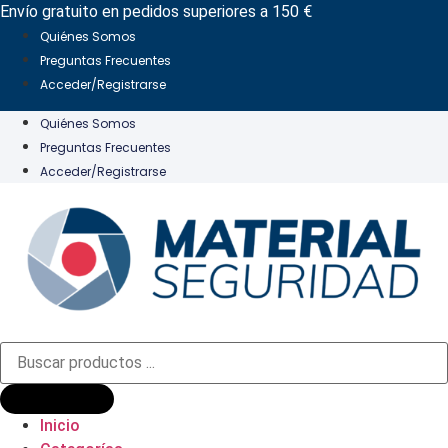
Ir
Envío gratuito en pedidos superiores a 150 €
al
Quiénes Somos
contenido
Preguntas Frecuentes
Acceder/Registrarse
Quiénes Somos
Preguntas Frecuentes
Acceder/Registrarse
Búsqueda
de
productos
Inicio