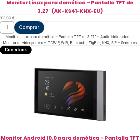
Monitor Linux para domótica – Pantalla TFT de
3.27" (AK-KS41-KNX-EU)
313,09
€
Monitor
Comprar
Linux
para
Monitor Linux para domótica – Pantalla TFT de 3.27" – Audio bidireccional |
domótica
-
Monitor de videoportero – TCP/IP, WiFi, Bluetooth, ZigBee, KNX, SIP – Sensores
Pantalla
ambientales | 2 relés – Conexión a través de Cloud | 4 botones físicos
Con stock
TFT
de
3.27"
(AK-
KS41-
KNX-
EU)
cantidad
Monitor Android 10.0 para domótica – Pantalla TFT