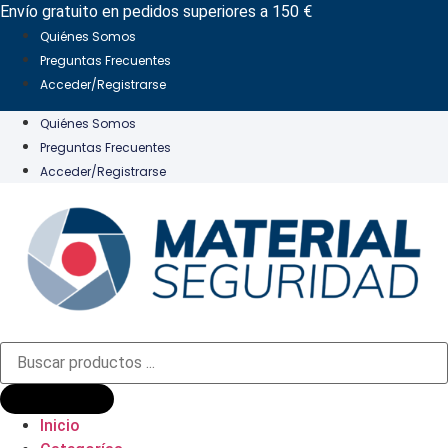
Ir
Envío gratuito en pedidos superiores a 150 €
al
Quiénes Somos
contenido
Preguntas Frecuentes
Acceder/Registrarse
Quiénes Somos
Preguntas Frecuentes
Acceder/Registrarse
Búsqueda
de
productos
Inicio