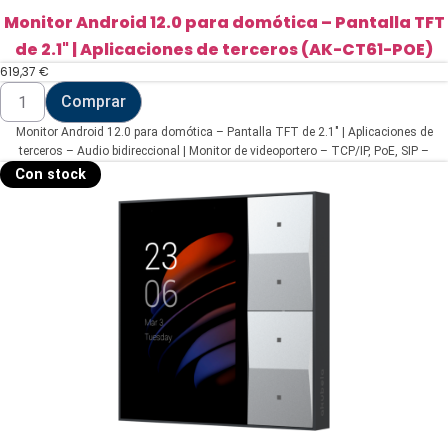
Monitor Android 12.0 para domótica – Pantalla TFT
de 2.1" | Aplicaciones de terceros (AK-CT61-POE)
619,37
€
Monitor
Comprar
Android
12.0
Monitor Android 12.0 para domótica – Pantalla TFT de 2.1" | Aplicaciones de
para
domótica
terceros – Audio bidireccional | Monitor de videoportero – TCP/IP, PoE, SIP –
-
Sensores ambientales – Conexión a través de Cloud
Con stock
Pantalla
TFT
de
2.1"
|
Aplicaciones
de
terceros
(AK-
CT61-
POE)
cantidad