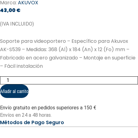
Marca:
AKUVOX
43,00
€
(IVA INCLUIDO)
Soporte para videoportero – Específico para Akuvox
AK-S539 – Medidas: 368 (Al) x 184 (An) x 12 (Fo) mm –
Fabricado en acero galvanizado – Montaje en superficie
– Fácil instalación
Soporte
para
videoportero
Añadir al carrito
-
Específico
para
Envío gratuito en pedidos superiores a 150 €
Akuvox
AK-
Envíos en 24 a 48 horas.
S539
Métodos de Pago Seguro
(AK-
BR-
S539-
S)