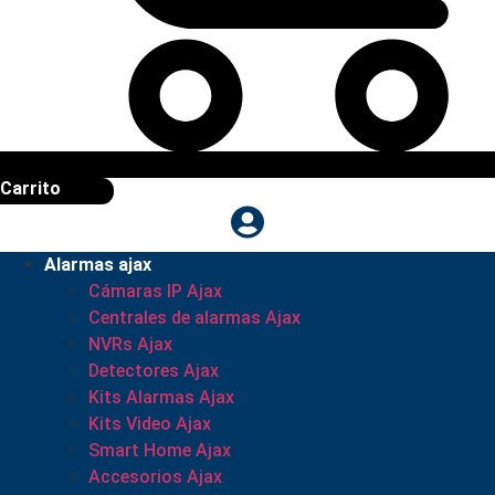
Carrito
Alarmas ajax
Cámaras IP Ajax
Centrales de alarmas Ajax
NVRs Ajax
Detectores Ajax
Kits Alarmas Ajax
Kits Video Ajax
Smart Home Ajax
Accesorios Ajax