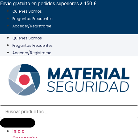
Ir
Envío gratuito en pedidos superiores a 150 €
al
Quiénes Somos
contenido
Preguntas Frecuentes
Acceder/Registrarse
Quiénes Somos
Preguntas Frecuentes
Acceder/Registrarse
Búsqueda
de
productos
Inicio