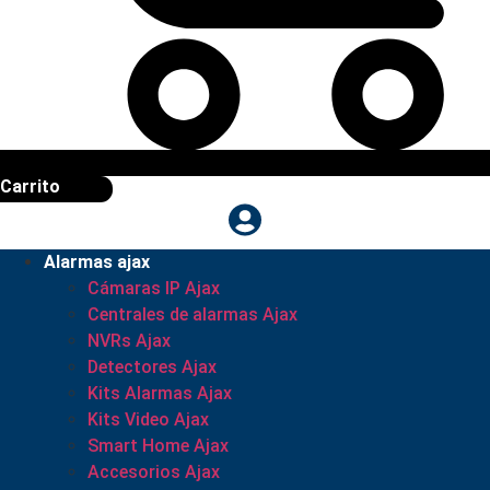
Carrito
Alarmas ajax
Cámaras IP Ajax
Centrales de alarmas Ajax
NVRs Ajax
Detectores Ajax
Kits Alarmas Ajax
Kits Video Ajax
Smart Home Ajax
Accesorios Ajax