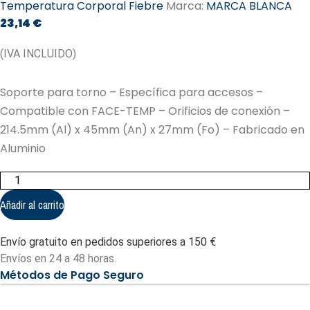
Temperatura Corporal Fiebre
Marca:
MARCA BLANCA
23,14
€
(IVA INCLUIDO)
Soporte para torno – Específica para accesos –
Compatible con FACE-TEMP – Orificios de conexión –
214.5mm (Al) x 45mm (An) x 27mm (Fo) – Fabricado en
Aluminio
Soporte
para
torno
Añadir al carrito
-
Específica
para
Envío gratuito en pedidos superiores a 150 €
accesos
(FT-
Envíos en 24 a 48 horas.
BRACKET-
Métodos de Pago Seguro
T)
cantidad