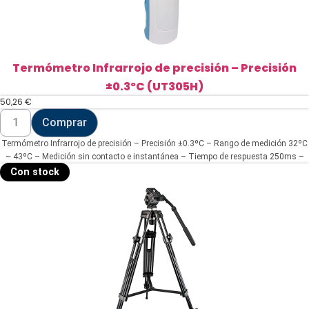
Termómetro Infrarrojo de precisión – Precisión
±0.3ºC (UT305H)
50,26
€
Termómetro
Comprar
Infrarrojo
de
Termómetro Infrarrojo de precisión – Precisión ±0.3ºC – Rango de medición 32ºC
precisión
-
~ 43ºC – Medición sin contacto e instantánea – Tiempo de respuesta 250ms –
Precisión
Notificación sonora y luminiosa
Con stock
±0.3ºC
(UT305H)
cantidad