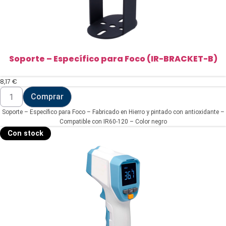
Soporte – Específico para Foco (IR-BRACKET-B)
8,17
€
Soporte
Comprar
-
Específico
Soporte – Específico para Foco – Fabricado en Hierro y pintado con antioxidante –
para
Foco
Compatible con IR60-120 – Color negro
(IR-
Con stock
BRACKET-
B)
cantidad