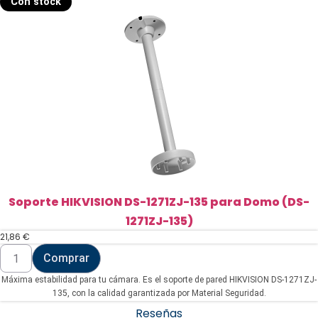
Con stock
(DS-
1241ZJ)
cantidad
Soporte HIKVISION DS-1271ZJ-135 para Domo (DS-
1271ZJ-135)
21,86
€
Soporte
Comprar
HIKVISION
DS-
Máxima estabilidad para tu cámara. Es el soporte de pared HIKVISION DS-1271ZJ-
1271ZJ-
135
135, con la calidad garantizada por Material Seguridad.
para
Reseñas
Domo