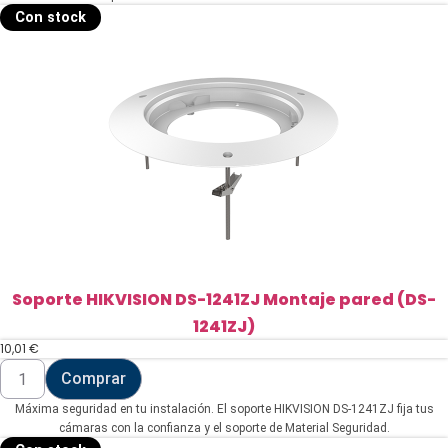
13-
Con stock
18
mm
(CABLE-
GLAND-
NPT3/4)
cantidad
Soporte HIKVISION DS-1241ZJ Montaje pared (DS-
1241ZJ)
10,01
€
Soporte
Comprar
HIKVISION
DS-
Máxima seguridad en tu instalación. El soporte HIKVISION DS-1241ZJ fija tus
1241ZJ
Montaje
cámaras con la confianza y el soporte de Material Seguridad.
pared