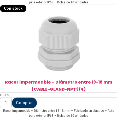
entre
para exterior IP68 – Bolsa de 10 unidades
18-
Con stock
25
mm
(CABLE-
GLAND-
NPT1-
25)
cantidad
Racor impermeable – Diámetro entre 13-18 mm
(CABLE-GLAND-NPT3/4)
1,09
€
Racor
Comprar
impermeable
-
Racor impermeable – Diámetro entre 13-18 mm – Fabricado en plástico – Apto
Diámetro
entre
para exterior IP68 – Bolsa de 10 unidades