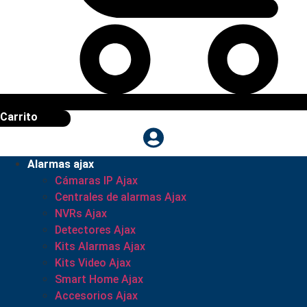
Carrito
Alarmas ajax
Cámaras IP Ajax
Centrales de alarmas Ajax
NVRs Ajax
Detectores Ajax
Kits Alarmas Ajax
Kits Video Ajax
Smart Home Ajax
Accesorios Ajax