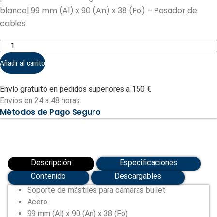
blanco| 99 mm (Al) x 90 (An) x 38 (Fo) – Pasador de
cables
Soporte
para
mástiles
Añadir al carrito
-
Para
cámaras
Envío gratuito en pedidos superiores a 150 €
bullet
(UV-
Envíos en 24 a 48 horas.
TR-
Métodos de Pago Seguro
UP06-
B-
IN)
cantidad
Descripción
Especificaciones
Contenido
Descargables
Soporte de mástiles para cámaras bullet
Acero
99 mm (Al) x 90 (An) x 38 (Fo)