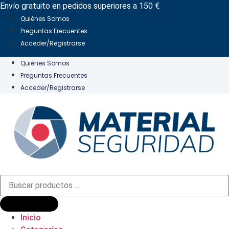
Ir
Envío gratuito en pedidos superiores a 150 €
al
Quiénes Somos
contenido
Preguntas Frecuentes
Acceder/Registrarse
Quiénes Somos
Preguntas Frecuentes
Acceder/Registrarse
Búsqueda
de
productos
Inicio