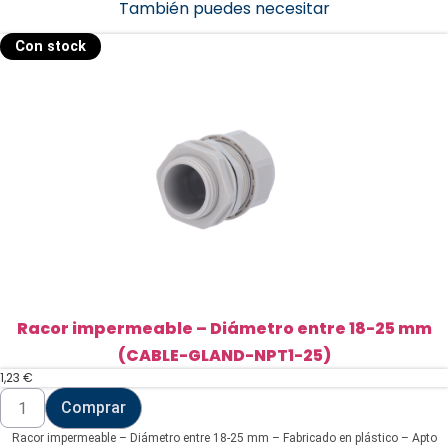
También puedes necesitar
Con stock
Racor impermeable – Diámetro entre 18-25 mm
(CABLE-GLAND-NPT1-25)
1,23
€
Racor
Comprar
impermeable
-
Racor impermeable – Diámetro entre 18-25 mm – Fabricado en plástico – Apto
Diámetro